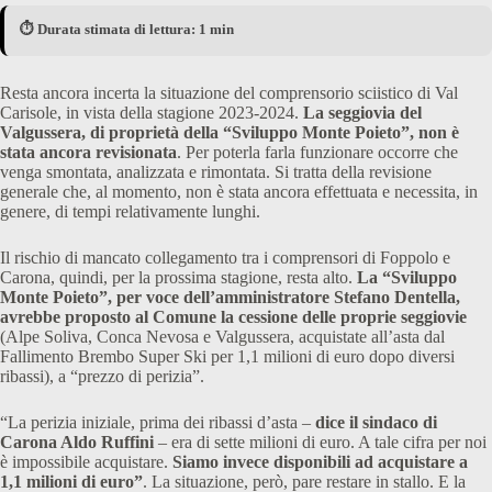
⏱️ Durata stimata di lettura: 1 min
Resta ancora incerta la situazione del comprensorio sciistico di Val
Carisole, in vista della stagione 2023-2024.
La seggiovia del
Valgussera, di proprietà della “Sviluppo Monte Poieto”, non è
stata ancora revisionata
. Per poterla farla funzionare occorre che
venga smontata, analizzata e rimontata. Si tratta della revisione
generale che, al momento, non è stata ancora effettuata e necessita, in
genere, di tempi relativamente lunghi.
Il rischio di mancato collegamento tra i comprensori di Foppolo e
Carona, quindi, per la prossima stagione, resta alto.
La “Sviluppo
Monte Poieto”, per voce dell’amministratore Stefano Dentella,
avrebbe proposto al Comune la cessione delle proprie seggiovie
(Alpe Soliva, Conca Nevosa e Valgussera, acquistate all’asta dal
Fallimento Brembo Super Ski per 1,1 milioni di euro dopo diversi
ribassi), a “prezzo di perizia”.
“La perizia iniziale, prima dei ribassi d’asta –
dice il sindaco di
Carona Aldo Ruffini
– era di sette milioni di euro. A tale cifra per noi
è impossibile acquistare.
Siamo invece disponibili ad acquistare a
1,1 milioni di euro”
. La situazione, però, pare restare in stallo. E la