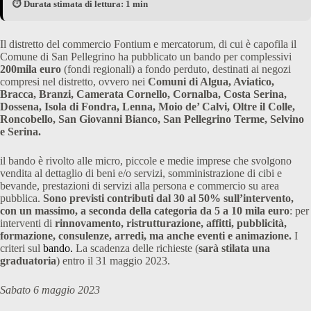
⏱️ Durata stimata di lettura: 1 min
Il distretto del commercio Fontium e mercatorum, di cui è capofila il
Comune di San Pellegrino ha pubblicato un bando per complessivi
200mila euro
(fondi regionali) a fondo perduto, destinati ai negozi
compresi nel distretto, ovvero nei
Comuni di Algua, Aviatico,
Bracca, Branzi, Camerata Cornello, Cornalba, Costa Serina,
Dossena, Isola di Fondra, Lenna, Moio de’ Calvi, Oltre il Colle,
Roncobello, San Giovanni Bianco, San Pellegrino Terme, Selvino
e Serina.
il bando è rivolto alle micro, piccole e medie imprese che svolgono
vendita al dettaglio di beni e/o servizi, somministrazione di cibi e
bevande, prestazioni di servizi alla persona e commercio su area
pubblica.
Sono previsti contributi dal 30 al 50% sull’intervento,
con un massimo, a seconda della categoria da 5 a 10 mila euro
: per
interventi di
rinnovamento, ristrutturazione, affitti, pubblicità,
formazione, consulenze, arredi, ma anche eventi e animazione.
I
criteri sul
bando.
La scadenza delle richieste (
sarà stilata una
graduatoria
) entro il 31 maggio 2023.
Sabato 6 maggio 2023