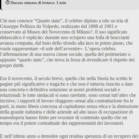
⏱️ Durata stimata di lettura: 3 min
Chi non conosce “Quarto stato”, il celebre dipinto a olio su tela di
Giuseppe Pellizza da Volpedo, realizzato dal 1898 al 1901 e
conservato al Museo del Novecento di Milano?. Il suo significato
didascalico è esplicito: durante uno sciopero una folla di braccianti
avanza compatta, dal buio dello sfondo alla luce in primo piano, che
vuole rappresentare «il sole dell’avvenire». L’opera celebra
l’affermazione di una nuova classe sociale, quella del proletariato o
appunto “quarto stato”, che trova la forza di rivendicare il rispetto dei
propri diritti.
Era il novecento, il secolo breve, quello che nella Storia ha scritto le
pagine più significative e tragiche e che non è tuttavia riuscito a dare
una concreta e definitiva soluzione ai nostri problemi sociali e
relazionali: le lotte sindacali si sono rarefatte, sono ormai tutt’altro che
incisive, i rapporti di lavoro sfuggono ormai alla contrattazione fra le
parti, la mano libera concessa al capitalismo senza etica e la distruzione
della grande industria e delle aziende ad alto tasso di occupazione di
manodopera hanno finito per svuotare di contenuto quello che un
tempo era il potere contrattuale dei rappresentanti dei lavoratori.
E nell’ultimo anno a demolire ogni residua speranza di un recupero dei