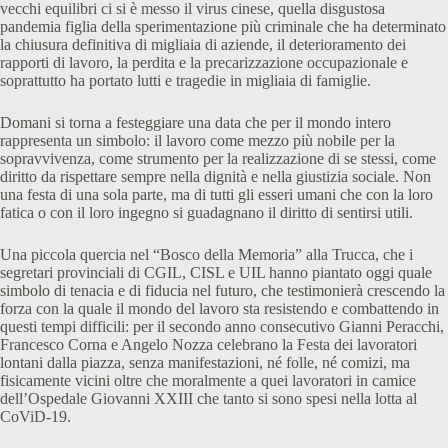
vecchi equilibri ci si è messo il virus cinese, quella disgustosa
pandemia figlia della sperimentazione più criminale che ha determinato
la chiusura definitiva di migliaia di aziende, il deterioramento dei
rapporti di lavoro, la perdita e la precarizzazione occupazionale e
soprattutto ha portato lutti e tragedie in migliaia di famiglie.
Domani si torna a festeggiare una data che per il mondo intero
rappresenta un simbolo: il lavoro come mezzo più nobile per la
sopravvivenza, come strumento per la realizzazione di se stessi, come
diritto da rispettare sempre nella dignità e nella giustizia sociale. Non
una festa di una sola parte, ma di tutti gli esseri umani che con la loro
fatica o con il loro ingegno si guadagnano il diritto di sentirsi utili.
Una piccola quercia nel “Bosco della Memoria” alla Trucca, che i
segretari provinciali di CGIL, CISL e UIL hanno piantato oggi quale
simbolo di tenacia e di fiducia nel futuro, che testimonierà crescendo la
forza con la quale il mondo del lavoro sta resistendo e combattendo in
questi tempi difficili: per il secondo anno consecutivo Gianni Peracchi,
Francesco Corna e Angelo Nozza celebrano la Festa dei lavoratori
lontani dalla piazza, senza manifestazioni, né folle, né comizi, ma
fisicamente vicini oltre che moralmente a quei lavoratori in camice
dell’Ospedale Giovanni XXIII che tanto si sono spesi nella lotta al
CoViD-19.