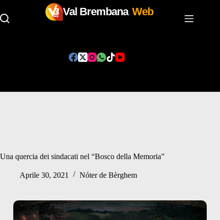
Val Brembana
Web
Salta
al
contenuto
Una quercia dei sindacati nel “Bosco della Memoria”
Aprile 30, 2021
Nóter de Bèrghem