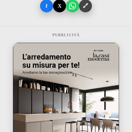
f
X
🔗
PUBBLICITÀ