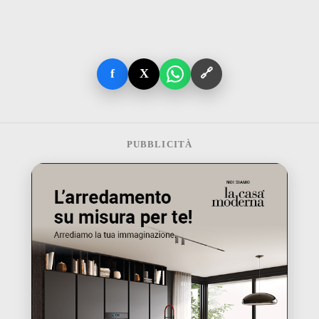
f
X
🔗
PUBBLICITÀ