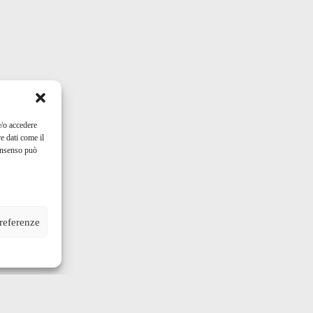
e/o accedere
e dati come il
consenso può
preferenze