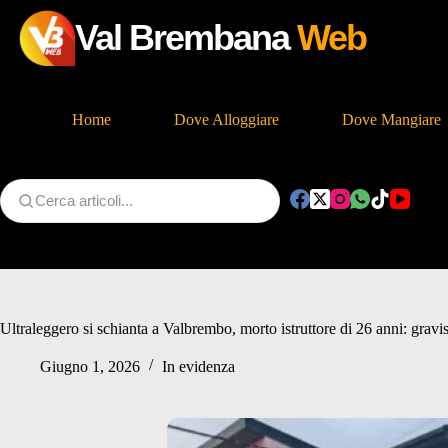
Val Brembana
Web
Home
Dove Alloggiare
Dove Mangiare
Salta
al
contenuto
Ultraleggero si schianta a Valbrembo, morto istruttore di 26 anni: grav
Giugno 1, 2026
In evidenza