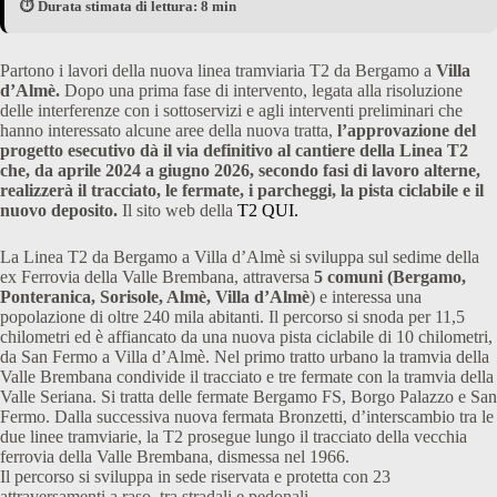
⏱️ Durata stimata di lettura: 8 min
Partono i lavori della nuova linea tramviaria T2 da Bergamo a
Villa
d’Almè.
Dopo una prima fase di intervento, legata alla risoluzione
delle interferenze con i sottoservizi e agli interventi preliminari che
hanno interessato alcune aree della nuova tratta,
l’approvazione del
progetto esecutivo dà il via definitivo al cantiere della Linea T2
che, da aprile 2024 a giugno 2026, secondo fasi di lavoro alterne,
realizzerà il tracciato, le fermate, i parcheggi, la pista ciclabile e il
nuovo deposito.
Il sito web della
T2 QUI.
La Linea T2 da Bergamo a Villa d’Almè si sviluppa sul sedime della
ex Ferrovia della Valle Brembana, attraversa
5 comuni (Bergamo,
Ponteranica, Sorisole, Almè, Villa d’Almè
) e interessa una
popolazione di oltre 240 mila abitanti. Il percorso si snoda per 11,5
chilometri ed è affiancato da una nuova pista ciclabile di 10 chilometri,
da San Fermo a Villa d’Almè. Nel primo tratto urbano la tramvia della
Valle Brembana condivide il tracciato e tre fermate con la tramvia della
Valle Seriana. Si tratta delle fermate Bergamo FS, Borgo Palazzo e San
Fermo. Dalla successiva nuova fermata Bronzetti, d’interscambio tra le
due linee tramviarie, la T2 prosegue lungo il tracciato della vecchia
ferrovia della Valle Brembana, dismessa nel 1966.
Il percorso si sviluppa in sede riservata e protetta con 23
attraversamenti a raso, tra stradali e pedonali.