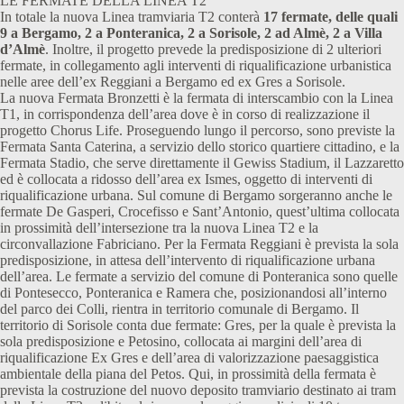
LE FERMATE DELLA LINEA T2
In totale la nuova Linea tramviaria T2 conterà
17 fermate, delle quali
9 a Bergamo, 2 a Ponteranica, 2 a Sorisole, 2 ad Almè, 2 a Villa
d’Almè
. Inoltre, il progetto prevede la predisposizione di 2 ulteriori
fermate, in collegamento agli interventi di riqualificazione urbanistica
nelle aree dell’ex Reggiani a Bergamo ed ex Gres a Sorisole.
La nuova Fermata Bronzetti è la fermata di interscambio con la Linea
T1, in corrispondenza dell’area dove è in corso di realizzazione il
progetto Chorus Life. Proseguendo lungo il percorso, sono previste la
Fermata Santa Caterina, a servizio dello storico quartiere cittadino, e la
Fermata Stadio, che serve direttamente il Gewiss Stadium, il Lazzaretto
ed è collocata a ridosso dell’area ex Ismes, oggetto di interventi di
riqualificazione urbana. Sul comune di Bergamo sorgeranno anche le
fermate De Gasperi, Crocefisso e Sant’Antonio, quest’ultima collocata
in prossimità dell’intersezione tra la nuova Linea T2 e la
circonvallazione Fabriciano. Per la Fermata Reggiani è prevista la sola
predisposizione, in attesa dell’intervento di riqualificazione urbana
dell’area. Le fermate a servizio del comune di Ponteranica sono quelle
di Pontesecco, Ponteranica e Ramera che, posizionandosi all’interno
del parco dei Colli, rientra in territorio comunale di Bergamo. Il
territorio di Sorisole conta due fermate: Gres, per la quale è prevista la
sola predisposizione e Petosino, collocata ai margini dell’area di
riqualificazione Ex Gres e dell’area di valorizzazione paesaggistica
ambientale della piana del Petos. Qui, in prossimità della fermata è
prevista la costruzione del nuovo deposito tramviario destinato ai tram