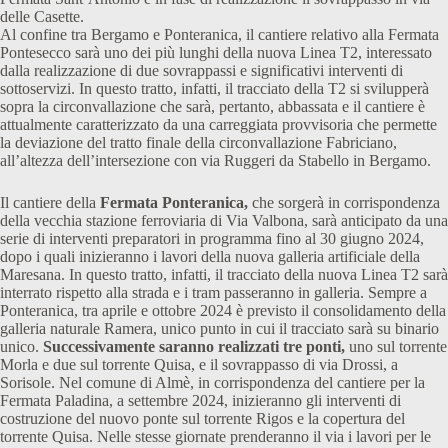
delle Casette.
Al confine tra Bergamo e Ponteranica, il cantiere relativo alla Fermata
Pontesecco sarà uno dei più lunghi della nuova Linea T2, interessato
dalla realizzazione di due sovrappassi e significativi interventi di
sottoservizi. In questo tratto, infatti, il tracciato della T2 si svilupperà
sopra la circonvallazione che sarà, pertanto, abbassata e il cantiere è
attualmente caratterizzato da una carreggiata provvisoria che permette
la deviazione del tratto finale della circonvallazione Fabriciano,
all’altezza dell’intersezione con via Ruggeri da Stabello in Bergamo.
Il cantiere della
Fermata Ponteranica,
che sorgerà in corrispondenza
della vecchia stazione ferroviaria di Via Valbona, sarà anticipato da una
serie di interventi preparatori in programma fino al 30 giugno 2024,
dopo i quali inizieranno i lavori della nuova galleria artificiale della
Maresana. In questo tratto, infatti, il tracciato della nuova Linea T2 sarà
interrato rispetto alla strada e i tram passeranno in galleria. Sempre a
Ponteranica, tra aprile e ottobre 2024 è previsto il consolidamento della
galleria naturale Ramera, unico punto in cui il tracciato sarà su binario
unico.
Successivamente saranno realizzati tre ponti,
uno sul torrente
Morla e due sul torrente Quisa, e il sovrappasso di via Drossi, a
Sorisole. Nel comune di Almè, in corrispondenza del cantiere per la
Fermata Paladina, a settembre 2024, inizieranno gli interventi di
costruzione del nuovo ponte sul torrente Rigos e la copertura del
torrente Quisa. Nelle stesse giornate prenderanno il via i lavori per le