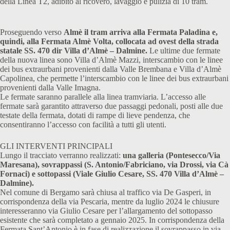
della Linea T2, adibito al ricovero, lavaggio e pulizia di 10 tram.
Proseguendo verso
Almè il tram arriva alla Fermata Paladina e,
quindi, alla Fermata Almè Volta, collocata ad ovest della strada
statale SS. 470 dir Villa d’Almè – Dalmine.
Le ultime due fermate
della nuova linea sono Villa d’Almè Mazzi, interscambio con le linee
dei bus extraurbani provenienti dalla Valle Brembana e Villa d’Almè
Capolinea, che permette l’interscambio con le linee dei bus extraurbani
provenienti dalla Valle Imagna.
Le fermate saranno parallele alla linea tramviaria. L’accesso alle
fermate sarà garantito attraverso due passaggi pedonali, posti alle due
testate della fermata, dotati di rampe di lieve pendenza, che
consentiranno l’accesso con facilità a tutti gli utenti.
GLI INTERVENTI PRINCIPALI
Lungo il tracciato verranno realizzati:
una galleria (Pontesecco/Via
Maresana), sovrappassi (S. Antonio/Fabriciano, via Drossi, via Cà
Fornaci) e sottopassi (Viale Giulio Cesare, SS. 470 Villa d’Almè –
Dalmine).
Nel comune di Bergamo sarà chiusa al traffico via De Gasperi, in
corrispondenza della via Pescaria, mentre da luglio 2024 le chiusure
interesseranno via Giulio Cesare per l’allargamento del sottopasso
esistente che sarà completato a gennaio 2025. In corrispondenza della
Fermata Sant’Antonio è in fase di realizzazione il sovrappasso in via