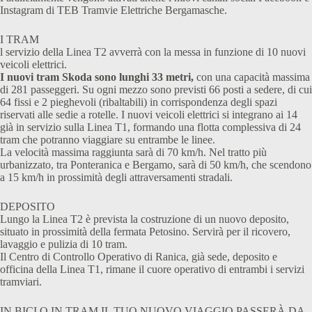
Instagram di TEB Tramvie Elettriche Bergamasche.
I TRAM
l servizio della Linea T2 avverrà con la messa in funzione di 10 nuovi
veicoli elettrici.
I nuovi tram Skoda sono lunghi 33 metri,
con una capacità massima
di 281 passeggeri. Su ogni mezzo sono previsti 66 posti a sedere, di cui
64 fissi e 2 pieghevoli (ribaltabili) in corrispondenza degli spazi
riservati alle sedie a rotelle. I nuovi veicoli elettrici si integrano ai 14
già in servizio sulla Linea T1, formando una flotta complessiva di 24
tram che potranno viaggiare su entrambe le linee.
La velocità massima raggiunta sarà di 70 km/h. Nel tratto più
urbanizzato, tra Ponteranica e Bergamo, sarà di 50 km/h, che scendono
a 15 km/h in prossimità degli attraversamenti stradali.
DEPOSITO
Lungo la Linea T2 è prevista la costruzione di un nuovo deposito,
situato in prossimità della fermata Petosino. Servirà per il ricovero,
lavaggio e pulizia di 10 tram.
Il Centro di Controllo Operativo di Ranica, già sede, deposito e
officina della Linea T1, rimane il cuore operativo di entrambi i servizi
tramviari.
IN BICI O IN TRAM IL TUO NUOVO VIAGGIO PASSERÀ DA