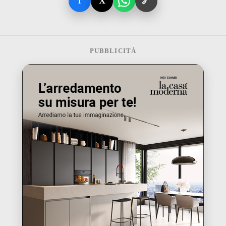
f
X
🔗
PUBBLICITÀ