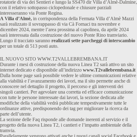
rotatorie di via dei Sentieri e lungo la SS470 dir Villa d’Almè-Dalmine,
con il relativo sottopasso ciclopedonale e chiusure parziali
interesseranno via Ponte Regina.
A Villa d’Almè,
in corrispondenza della Fermata Villa d’Almè Mazzi
sarà realizzato il sovrappasso di via Cà Fornaci tra novembre e
dicembre 2024, mentre l’area prossima al capolinea, da aprile 2024
sarà interessata dalla costruzione del nuovo Ponte Rino tramviario.
Lungo il tracciato saranno
realizzati sette parcheggi di interscambio
per un totale di 513 posti auto.
IL NUOVO SITO WWW.T2VALLEBREMBANA.IT
Durante i mesi di costruzione della nuova Linea T2 sarà attivo un sito
internet dedicato e disponibile all’indirizzo
www.T2vallebrembana.it
Dalla home page sarà possibile vedere le ultime comunicazioni relative
alla viabilità e l’avanzamento dei lavori, ma il sito permette anche di
conoscere nel dettaglio il progetto, il percorso e gli interventi dei
singoli cantieri. Per agevolare una corretta ed efficace comunicazione
con tutte le persone interessate dai lavori, la sezione dedicata alle
modifiche della viabilità vedrà pubblicate tempestivamente tutte le
ordinanze attive, predisponendo dei tag per migliorare la ricerca da
parte dell’utente.
La sezione delle Faq risponde alle domande inerenti al servizio e il
progetto della nuova Linea T2, i cantieri e l’impatto ambientale della
tramvia.
Parallelamente vengono attivati anche i nuovi canali social Facebook e