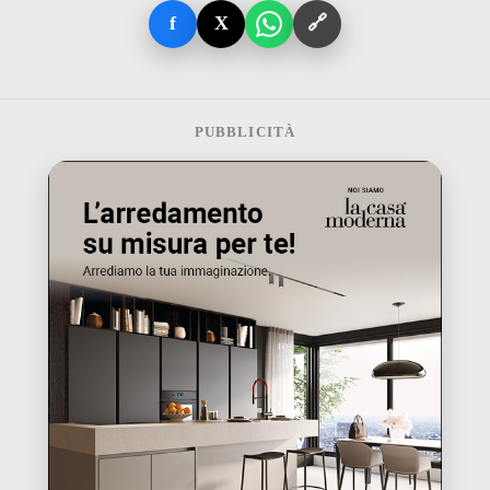
f
X
🔗
PUBBLICITÀ