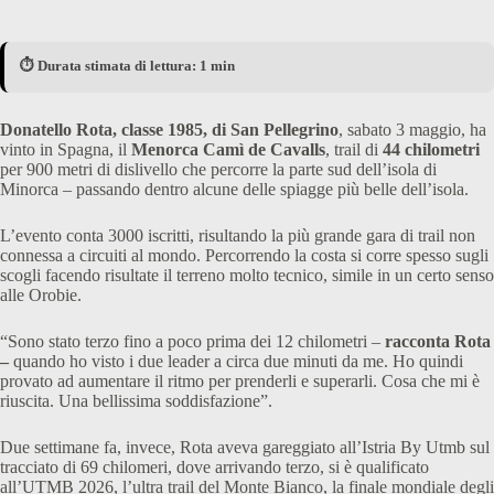
⏱️ Durata stimata di lettura: 1 min
Donatello Rota, classe 1985, di San Pellegrino
, sabato 3 maggio, ha
vinto in Spagna, il
Menorca Camì de Cavalls
, trail di
44 chilometri
per 900 metri di dislivello che percorre la parte sud dell’isola di
Minorca – passando dentro alcune delle spiagge più belle dell’isola.
L’evento conta 3000 iscritti, risultando la più grande gara di trail non
connessa a circuiti al mondo. Percorrendo la costa si corre spesso sugli
scogli facendo risultate il terreno molto tecnico, simile in un certo senso
alle Orobie.
“Sono stato terzo fino a poco prima dei 12 chilometri –
racconta Rota
–
quando ho visto i due leader a circa due minuti da me. Ho quindi
provato ad aumentare il ritmo per prenderli e superarli. Cosa che mi è
riuscita. Una bellissima soddisfazione”.
Due settimane fa, invece, Rota aveva gareggiato all’Istria By Utmb sul
tracciato di 69 chilomeri, dove arrivando terzo, si è qualificato
all’UTMB 2026, l’ultra trail del Monte Bianco, la finale mondiale degli