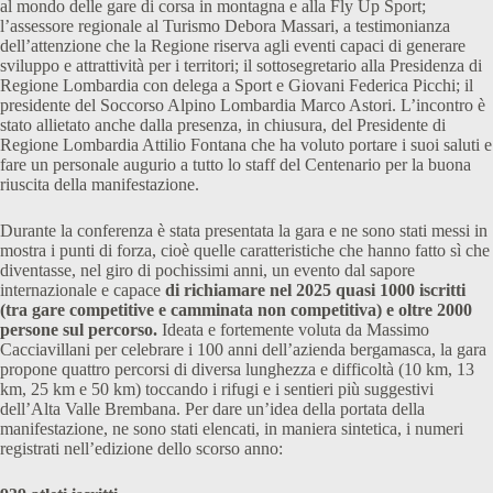
al mondo delle gare di corsa in montagna e alla Fly Up Sport;
l’assessore regionale al Turismo Debora Massari, a testimonianza
dell’attenzione che la Regione riserva agli eventi capaci di generare
sviluppo e attrattività per i territori; il sottosegretario alla Presidenza di
Regione Lombardia con delega a Sport e Giovani Federica Picchi; il
presidente del Soccorso Alpino Lombardia Marco Astori. L’incontro è
stato allietato anche dalla presenza, in chiusura, del Presidente di
Regione Lombardia Attilio Fontana che ha voluto portare i suoi saluti e
fare un personale augurio a tutto lo staff del Centenario per la buona
riuscita della manifestazione.
Durante la conferenza è stata presentata la gara e ne sono stati messi in
mostra i punti di forza, cioè quelle caratteristiche che hanno fatto sì che
diventasse, nel giro di pochissimi anni, un evento dal sapore
internazionale e capace
di richiamare nel 2025 quasi 1000 iscritti
(tra gare competitive e camminata non competitiva) e oltre 2000
persone sul percorso.
Ideata e fortemente voluta da Massimo
Cacciavillani per celebrare i 100 anni dell’azienda bergamasca, la gara
propone quattro percorsi di diversa lunghezza e difficoltà (10 km, 13
km, 25 km e 50 km) toccando i rifugi e i sentieri più suggestivi
dell’Alta Valle Brembana. Per dare un’idea della portata della
manifestazione, ne sono stati elencati, in maniera sintetica, i numeri
registrati nell’edizione dello scorso anno: