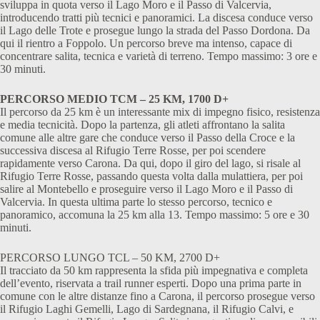
sviluppa in quota verso il Lago Moro e il Passo di Valcervia,
introducendo tratti più tecnici e panoramici. La discesa conduce verso
il Lago delle Trote e prosegue lungo la strada del Passo Dordona. Da
qui il rientro a Foppolo. Un percorso breve ma intenso, capace di
concentrare salita, tecnica e varietà di terreno. Tempo massimo: 3 ore e
30 minuti.
PERCORSO MEDIO TCM – 25 KM, 1700 D+
Il percorso da 25 km è un interessante mix di impegno fisico, resistenza
e media tecnicità. Dopo la partenza, gli atleti affrontano la salita
comune alle altre gare che conduce verso il Passo della Croce e la
successiva discesa al Rifugio Terre Rosse, per poi scendere
rapidamente verso Carona. Da qui, dopo il giro del lago, si risale al
Rifugio Terre Rosse, passando questa volta dalla mulattiera, per poi
salire al Montebello e proseguire verso il Lago Moro e il Passo di
Valcervia. In questa ultima parte lo stesso percorso, tecnico e
panoramico, accomuna la 25 km alla 13. Tempo massimo: 5 ore e 30
minuti.
PERCORSO LUNGO TCL – 50 KM, 2700 D+
Il tracciato da 50 km rappresenta la sfida più impegnativa e completa
dell’evento, riservata a trail runner esperti. Dopo una prima parte in
comune con le altre distanze fino a Carona, il percorso prosegue verso
il Rifugio Laghi Gemelli, Lago di Sardegnana, il Rifugio Calvi, e