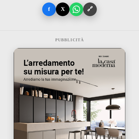
f
X
🔗
PUBBLICITÀ