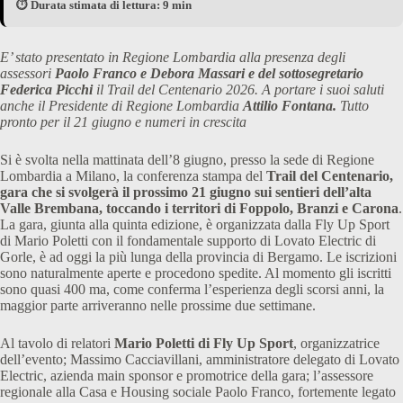
⏱️ Durata stimata di lettura: 9 min
E’ stato presentato in Regione Lombardia alla presenza degli
assessori
Paolo Franco e Debora Massari e del sottosegretario
Federica Picchi
il Trail del Centenario 2026. A portare i suoi saluti
anche il Presidente di Regione Lombardia
Attilio Fontana.
Tutto
pronto per il 21 giugno e numeri in crescita
Si è svolta nella mattinata dell’8 giugno, presso la sede di Regione
Lombardia a Milano, la conferenza stampa del
Trail del Centenario,
gara che si svolgerà il prossimo 21 giugno sui sentieri dell’alta
Valle Brembana, toccando i territori di Foppolo, Branzi e Carona
.
La gara, giunta alla quinta edizione, è organizzata dalla Fly Up Sport
di Mario Poletti con il fondamentale supporto di Lovato Electric di
Gorle, è ad oggi la più lunga della provincia di Bergamo. Le iscrizioni
sono naturalmente aperte e procedono spedite. Al momento gli iscritti
sono quasi 400 ma, come conferma l’esperienza degli scorsi anni, la
maggior parte arriveranno nelle prossime due settimane.
Al tavolo di relatori
Mario Poletti di Fly Up Sport
, organizzatrice
dell’evento; Massimo Cacciavillani, amministratore delegato di Lovato
Electric, azienda main sponsor e promotrice della gara; l’assessore
regionale alla Casa e Housing sociale Paolo Franco, fortemente legato