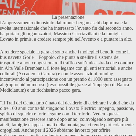
La presentazione
L’apprezzamento dimostrato dai runner bergamaschi dapprima e la
svolta internazionale che ha interessato l’evento fin dal secondo anno,
ha portato gli organizzatori, Massimo Cacciavillani e la famiglia
Lovato in primis, a credere sempre più nell’evento e a puntare in alto.
A rendere speciale la gara ci sono anche i molteplici benefit, come il
bus navetta Gorle – Foppolo, che punta a snellire il sistema dei
trasporti e a non congestionare il traffico sull’unica strada che conduce
in Alta Valle Brembana, il forte legame con gli enti territoriali e anche
culturali (Accademia Carrara) e con le associazioni running,
incentivando al partecipazione con un premio di 1000 euro assegnato
al gruppo più numeroso (reso possibile grazie all’impegno di Banca
Mediolanum) e un ricchissimo pacco gara.
“Il Trail del Centenario è nato dal desiderio di celebrare i valori che da
oltre 100 anni contraddistinguono Lovato Electric: impegno, passione,
spirito di squadra e forte legame con il territorio. Vedere questa
manifestazione crescere anno dopo anno, coinvolgendo sempre più
atleti, famiglie e appassionati della montagna, ci rende particolarmente
orgogliosi. Anche per il 2026 abbiamo lavorato per offrire
un’esperienza sportiva autentica, immersa in uno scenario unico come