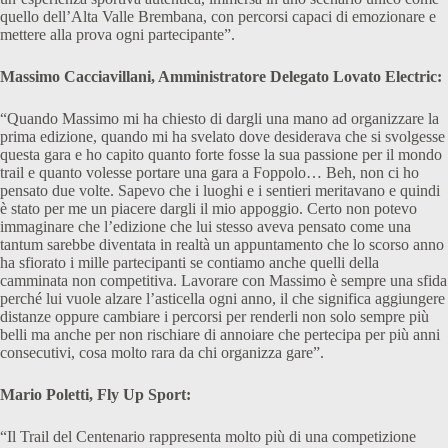
quello dell’Alta Valle Brembana, con percorsi capaci di emozionare e
mettere alla prova ogni partecipante”.
Massimo Cacciavillani, Amministratore Delegato Lovato Electric:
“Quando Massimo mi ha chiesto di dargli una mano ad organizzare la
prima edizione, quando mi ha svelato dove desiderava che si svolgesse
questa gara e ho capito quanto forte fosse la sua passione per il mondo
trail e quanto volesse portare una gara a Foppolo… Beh, non ci ho
pensato due volte. Sapevo che i luoghi e i sentieri meritavano e quindi
è stato per me un piacere dargli il mio appoggio. Certo non potevo
immaginare che l’edizione che lui stesso aveva pensato come una
tantum sarebbe diventata in realtà un appuntamento che lo scorso anno
ha sfiorato i mille partecipanti se contiamo anche quelli della
camminata non competitiva. Lavorare con Massimo è sempre una sfida
perché lui vuole alzare l’asticella ogni anno, il che significa aggiungere
distanze oppure cambiare i percorsi per renderli non solo sempre più
belli ma anche per non rischiare di annoiare che pertecipa per più anni
consecutivi, cosa molto rara da chi organizza gare”.
Mario Poletti, Fly Up Sport:
“Il Trail del Centenario rappresenta molto più di una competizione