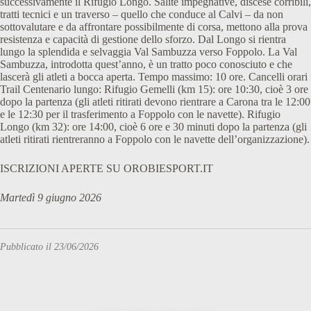
successivamente il Rifugio Longo. Salite impegnative, discese corribili,
tratti tecnici e un traverso – quello che conduce al Calvi – da non
sottovalutare e da affrontare possibilmente di corsa, mettono alla prova
resistenza e capacità di gestione dello sforzo. Dal Longo si rientra
lungo la splendida e selvaggia Val Sambuzza verso Foppolo. La Val
Sambuzza, introdotta quest’anno, è un tratto poco conosciuto e che
lascerà gli atleti a bocca aperta. Tempo massimo: 10 ore. Cancelli orari
Trail Centenario lungo: Rifugio Gemelli (km 15): ore 10:30, cioè 3 ore
dopo la partenza (gli atleti ritirati devono rientrare a Carona tra le 12:00
e le 12:30 per il trasferimento a Foppolo con le navette). Rifugio
Longo (km 32): ore 14:00, cioè 6 ore e 30 minuti dopo la partenza (gli
atleti ritirati rientreranno a Foppolo con le navette dell’organizzazione).
ISCRIZIONI APERTE SU OROBIESPORT.IT
Martedì 9 giugno 2026
Pubblicato il 23/06/2026