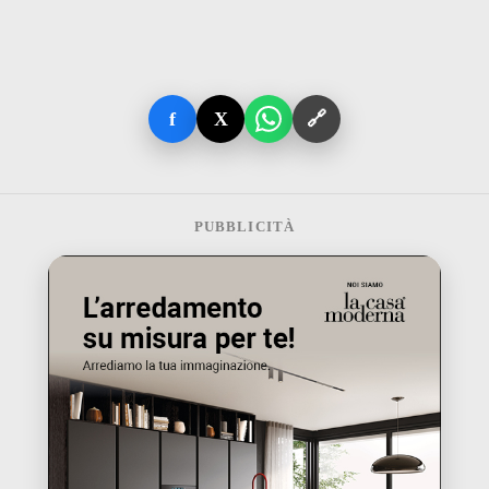
f
X
🔗
PUBBLICITÀ