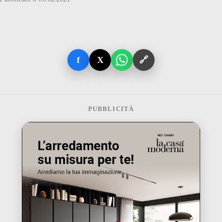
f
X
🔗
PUBBLICITÀ