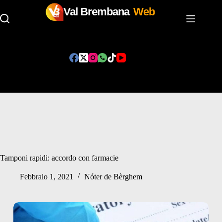
Val Brembana
Web
Salta
al
contenuto
Tamponi rapidi: accordo con farmacie
Febbraio 1, 2021
Nóter de Bèrghem