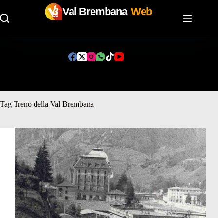
Val Brembana
Web
Salta
al
contenuto
Tag
Treno della Val Brembana