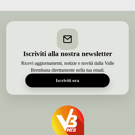
della
Val
Brembana-
VIDEO
Iscriviti alla nostra newsletter
Ricevi aggiornamenti, notizie e novità dalla Valle
Brembana direttamente nella tua email.
Iscriviti ora