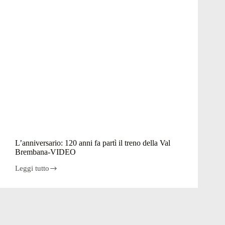
L’anniversario: 120 anni fa partì il treno della Val
Brembana-VIDEO
Leggi tutto
L’anniversario:
120
anni
fa
partì
il
treno