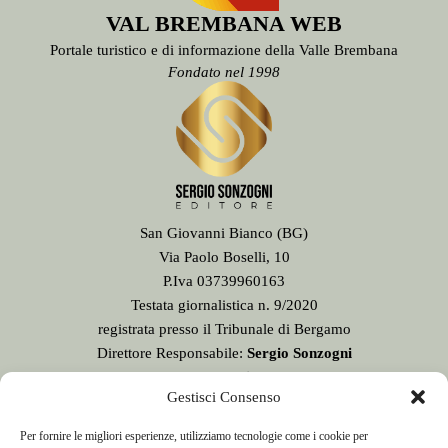
VAL BREMBANA WEB
Portale turistico e di informazione della Valle Brembana
Fondato nel 1998
San Giovanni Bianco (BG)
Via Paolo Boselli, 10
P.Iva 03739960163
Testata giornalistica n. 9/2020
registrata presso il Tribunale di Bergamo
Direttore Responsabile:
Sergio Sonzogni
Sede Redazione:
Gestisci Consenso
Via Paolo Boselli, 10
24015 San Giovanni Bianco - BG -
Per fornire le migliori esperienze, utilizziamo tecnologie come i cookie per