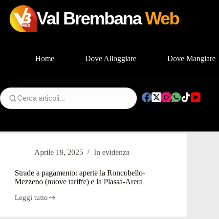
Val Brembana
Web
Home
Dove Alloggiare
Dove Mangiare
Salta
al
contenuto
Tag
Mezzeno
Aprile 19, 2025
In evidenza
Strade a pagamento: aperte la Roncobello-
Mezzeno (nuove tariffe) e la Plassa-Arera
Leggi tutto
Strade
a
pagamento: