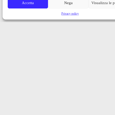
Accetta
Nega
Visualizza le 
Privacy policy
Iscriviti alla nostra newsletter
Ricevi aggiornamenti, notizie e novità dalla Val