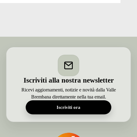
nei
pressi
della
galleria
Cornello:
i
vigili
del
fuoco
estraggono
anziano
dall’auto
Iscriviti alla nostra newsletter
Ricevi aggiornamenti, notizie e novità dalla Valle
Brembana direttamente nella tua email.
Iscriviti ora