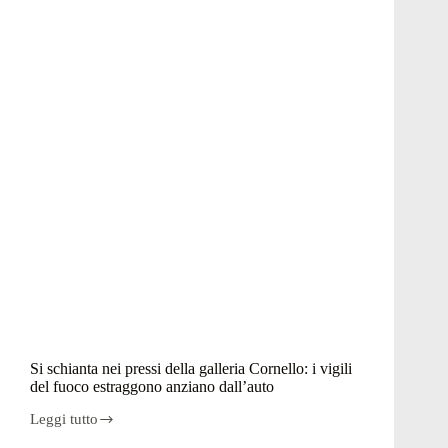
Si schianta nei pressi della galleria Cornello: i vigili
del fuoco estraggono anziano dall’auto
Leggi tutto
Si
schianta