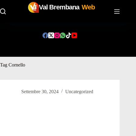
Val Brembana
Web
Salta
al
contenuto
Tag
Cornello
Settembre 30, 2024
Uncategorized