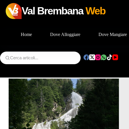
Val Brembana
Web
Home
Dove Alloggiare
Dove Mangiare
Salta
al
contenuto
Tag
Borleggia