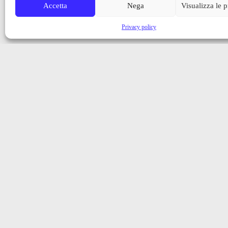
Accetta
Nega
Visualizza le 
Privacy policy
Iscriviti alla nostra newsletter
Ricevi aggiornamenti, notizie e novità dalla Val