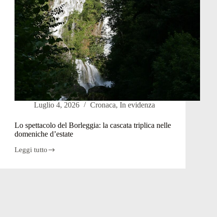
Luglio 4, 2026
Cronaca
,
In evidenza
Lo spettacolo del Borleggia: la cascata triplica nelle
domeniche d’estate
Leggi tutto
Lo
spettacolo
del
Borleggia:
la
cascata
triplica
nelle