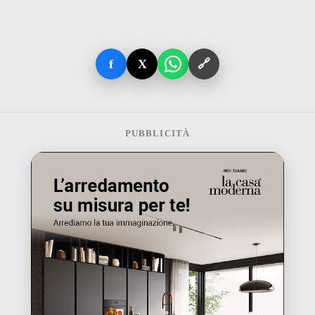
f
X
🔗
PUBBLICITÀ