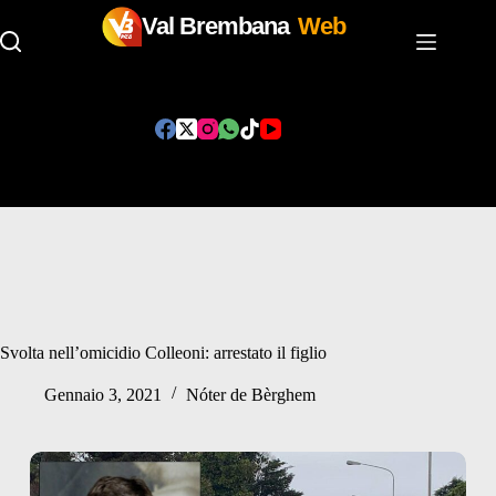
Val Brembana
Web
Salta
al
contenuto
Svolta nell’omicidio Colleoni: arrestato il figlio
Gennaio 3, 2021
Nóter de Bèrghem