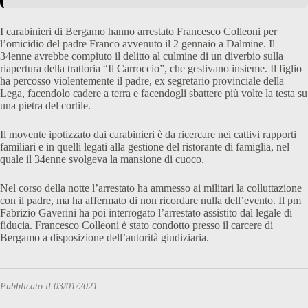
I carabinieri di Bergamo hanno arrestato Francesco Colleoni per
l’omicidio del padre Franco avvenuto il 2 gennaio a Dalmine. Il
34enne avrebbe compiuto il delitto al culmine di un diverbio sulla
riapertura della trattoria “Il Carroccio”, che gestivano insieme. Il figlio
ha percosso violentemente il padre, ex segretario provinciale della
Lega, facendolo cadere a terra e facendogli sbattere più volte la testa su
una pietra del cortile.
Il movente ipotizzato dai carabinieri è da ricercare nei cattivi rapporti
familiari e in quelli legati alla gestione del ristorante di famiglia, nel
quale il 34enne svolgeva la mansione di cuoco.
Nel corso della notte l’arrestato ha ammesso ai militari la colluttazione
con il padre, ma ha affermato di non ricordare nulla dell’evento. Il pm
Fabrizio Gaverini ha poi interrogato l’arrestato assistito dal legale di
fiducia. Francesco Colleoni è stato condotto presso il carcere di
Bergamo a disposizione dell’autorità giudiziaria.
Pubblicato il 03/01/2021