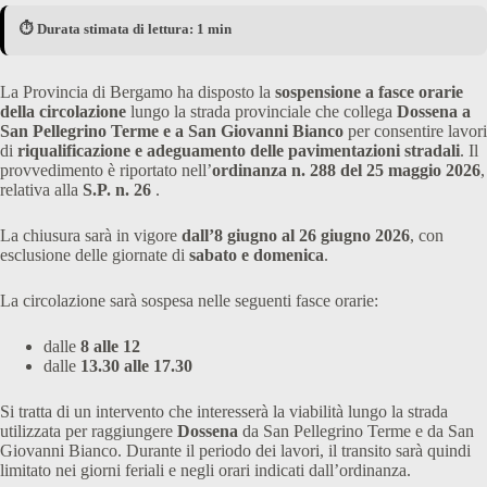
⏱️ Durata stimata di lettura: 1 min
La Provincia di Bergamo ha disposto la
sospensione a fasce orarie
della circolazione
lungo la strada provinciale che collega
Dossena a
San Pellegrino Terme e a San Giovanni Bianco
per consentire lavori
di
riqualificazione e adeguamento delle pavimentazioni stradali
. Il
provvedimento è riportato nell’
ordinanza n. 288 del 25 maggio 2026
,
relativa alla
S.P. n. 26
.
La chiusura sarà in vigore
dall’8 giugno al 26 giugno 2026
, con
esclusione delle giornate di
sabato e domenica
.
La circolazione sarà sospesa nelle seguenti fasce orarie:
dalle
8 alle 12
dalle
13.30 alle 17.30
Si tratta di un intervento che interesserà la viabilità lungo la strada
utilizzata per raggiungere
Dossena
da San Pellegrino Terme e da San
Giovanni Bianco. Durante il periodo dei lavori, il transito sarà quindi
limitato nei giorni feriali e negli orari indicati dall’ordinanza.