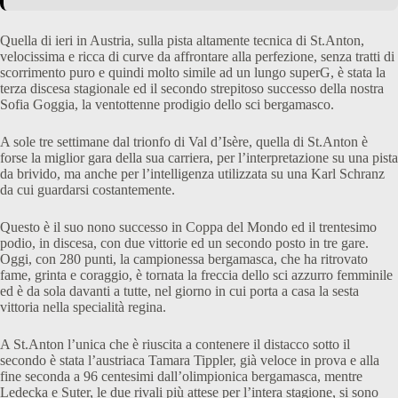
Quella di ieri in Austria, sulla pista altamente tecnica di St.Anton,
velocissima e ricca di curve da affrontare alla perfezione, senza tratti di
scorrimento puro e quindi molto simile ad un lungo superG, è stata la
terza discesa stagionale ed il secondo strepitoso successo della nostra
Sofia Goggia, la ventottenne prodigio dello sci bergamasco.
A sole tre settimane dal trionfo di Val d’Isère, quella di St.Anton è
forse la miglior gara della sua carriera, per l’interpretazione su una pista
da brivido, ma anche per l’intelligenza utilizzata su una Karl Schranz
da cui guardarsi costantemente.
Questo è il suo nono successo in Coppa del Mondo ed il trentesimo
podio, in discesa, con due vittorie ed un secondo posto in tre gare.
Oggi, con 280 punti, la campionessa bergamasca, che ha ritrovato
fame, grinta e coraggio, è tornata la freccia dello sci azzurro femminile
ed è da sola davanti a tutte, nel giorno in cui porta a casa la sesta
vittoria nella specialità regina.
A St.Anton l’unica che è riuscita a contenere il distacco sotto il
secondo è stata l’austriaca Tamara Tippler, già veloce in prova e alla
fine seconda a 96 centesimi dall’olimpionica bergamasca, mentre
Ledecka e Suter, le due rivali più attese per l’intera stagione, si sono