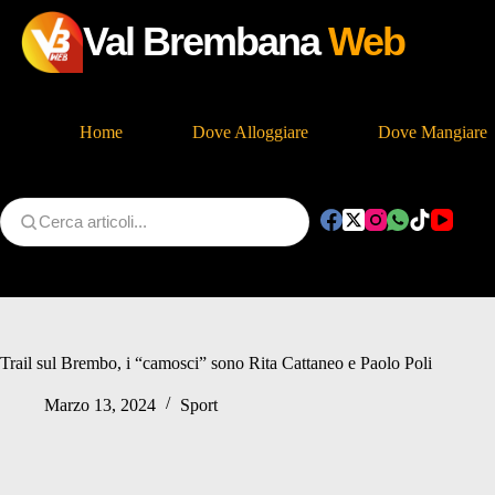
Val Brembana
Web
Home
Dove Alloggiare
Dove Mangiare
Salta
al
contenuto
Trail sul Brembo, i “camosci” sono Rita Cattaneo e Paolo Poli
Marzo 13, 2024
Sport