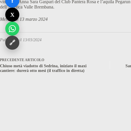
f
vittoria di Anna Sara Gaspari del Club Pantera Rosa e l’aquila Pegar
dell’Atletica Valle Brembana.
X
Mercoledì 13 marzo 2024
Pubblicato il 13/03/2024
🔗
PRECEDENTE
ARTICOLO
Chiuso metà viadotto di Sedrina, iniziato il maxi
San
cantiere: durerà otto mesi (il traffico in diretta)