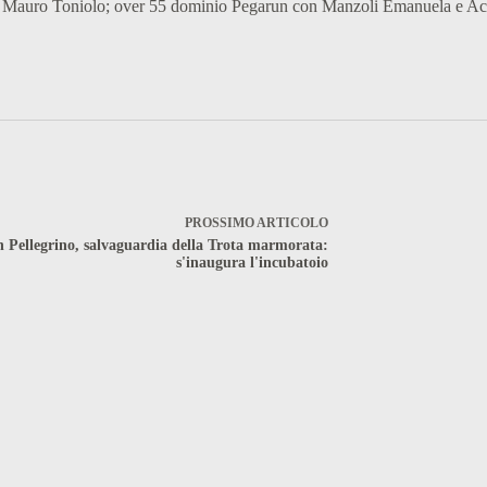
un Mauro Toniolo; over 55 dominio Pegarun con Manzoli Emanuela e Acq
PROSSIMO
ARTICOLO
 Pellegrino, salvaguardia della Trota marmorata:
s'inaugura l'incubatoio