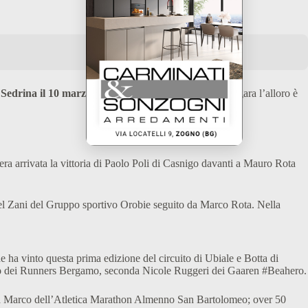
i Sedrina il 10 marzo (Arrancabotta).
In quest’ultima gara l’alloro è
e era arrivata la vittoria di Paolo Poli di Casnigo davanti a Mauro Rota
uel Zani del Gruppo sportivo Orobie seguito da Marco Rota. Nella
e ha vinto questa prima edizione del circuito di Ubiale e Botta di
o
dei Runners Bergamo, seconda Nicole Ruggeri dei Gaaren #Beahero.
Rota Marco dell’Atletica Marathon Almenno San Bartolomeo; over 50