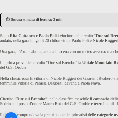
⏱️ Durata stimata di lettura: 2 min
Sono
Rita Cattaneo e Paolo Poli
i vincitori del circuito “
Due sul Brem
andato, nella gara lunga di 20 chilometri, a Paolo Poli e Nicole Rugge
Una gara, l’Arrancabotta, andata in scena con un meteo avverso ma che n
La prima prova del circuito “Due sul Brembo” la
Ubiale Mountain R
del G.S. Orobie.
Nella classic rosa la vittoria di Nicole Ruggeri dei Gaaren #Beahero e
femminile vittoria di Pamela Degiorgi, davanti a Paola Nava.
Circuito “
Due sul Brembo”
: nella classifica maschile
il camoscio dell
Sedrina; al posto d’onore Mauro Rota del G.S. Orobie e terzo l’aquila 
Il circuito comprendeva la premiazione dei primatisti delle
categorie o