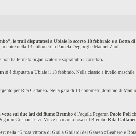
bo”, le trail disputatesi a Ubiale lo scorso 18 febbraio e a Botta d
ri, mentre nella 13 chilometri a Pamela Degiorgi e Manuel Zani.
on ha fermato organizzatori e soprattutto i corridori.
un
si è disputata a Ubiale il 18 febbraio. Nella classic a livello maschil
 argento per Rita Cattaneo. Nella gara di 13 chilometri dominio di Man
e vette sui due lati del fiume Brembo
è l’aquila Pegarun
Paolo Poli
ch
Pegarun Cristian Terzi. Vince il circuito rosa sul Brembo
Rita Cattane
ver
: nella 45 rosa vittoria di Giulia Ghilardi del Gaaren #Beahero e 