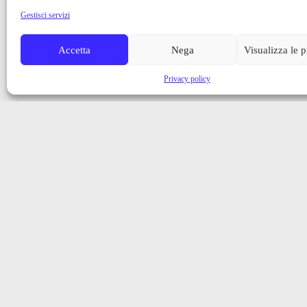
Gestisci servizi
Accetta
Nega
Visualizza le 
Privacy policy
Iscriviti alla nostra newsletter
Ricevi aggiornamenti, notizie e novità dalla Val