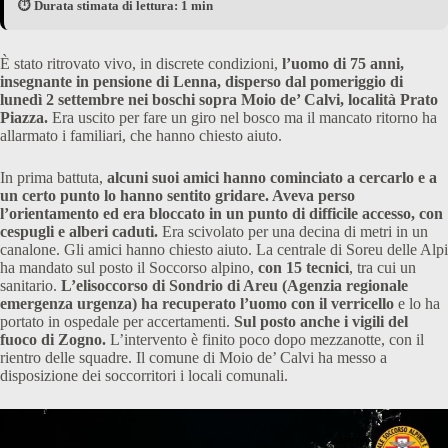
⏱️ Durata stimata di lettura: 1 min
È stato ritrovato vivo, in discrete condizioni,
l’uomo di 75 anni,
insegnante in pensione di Lenna, disperso dal pomeriggio di
lunedì 2 settembre nei boschi sopra Moio de’ Calvi, località Prato
Piazza.
Era uscito per fare un giro nel bosco ma il mancato ritorno ha
allarmato i familiari, che hanno chiesto aiuto.
In prima battuta,
alcuni suoi amici hanno cominciato a cercarlo e a
un certo punto lo hanno sentito gridare. Aveva perso
l’orientamento ed era bloccato in un punto di difficile accesso, con
cespugli e alberi caduti.
Era scivolato per una decina di metri in un
canalone. Gli amici hanno chiesto aiuto. La centrale di Soreu delle Alpi
ha mandato sul posto il Soccorso alpino,
con 15 tecnici
, tra cui un
sanitario.
L’elisoccorso di Sondrio di Areu (Agenzia regionale
emergenza urgenza) ha recuperato l’uomo con il verricello
e lo ha
portato in ospedale per accertamenti.
Sul posto anche i vigili del
fuoco di Zogno.
L’intervento è finito poco dopo mezzanotte, con il
rientro delle squadre. Il comune di Moio de’ Calvi ha messo a
disposizione dei soccorritori i locali comunali.