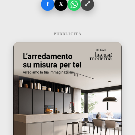
f
X
🔗
PUBBLICITÀ