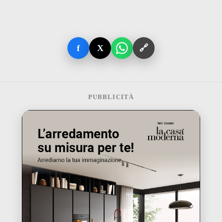
f
X
🔗
PUBBLICITÀ