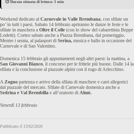
⏱️ Durata stimata di lettura: 1 min
Weekend dedicato al
Carnevale in Valle Brembana
, con sfilate un
po’ in tutti i paesi. Sabato 14 febbraio apriranno le danze le feste e le
sfilate in maschera a
Oltre il Colle
(con lo show del cabarettista Beppe
Lodetti). Corteo sabato anche a Piazza Brembana, dal pomeriggio.
Mentre i serata, al palasport di
Serina,
musica e ballo in occasione del
Carnevale e di San Valentino.
Domenica 15 febbraio gli appuntamenti negli altri paesi: la mattina, a
San Giovanni Bianco
, il concorso per le frittele più buone. Dalle 14 la
sfilata e la conclusione al piazzale alpini con il rogo di Arlecchino.
A
Zogno
partenza e arrivo della sfilata di maschere e carri allegorici
dal piazzale del mercato. Sfilate di Carnevale domenica anche a
Sedrina e Val Brembilla
e all’oratorio di
Almè.
Venerdì 13 febbraio
Pubblicato il 13/02/2026