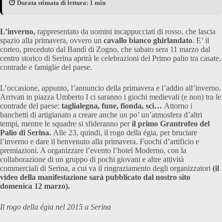
⏱️ Durata stimata di lettura: 1 min
L’inverno,
rappresentato da uomini incappucciati di rosso, che lascia
spazio alla primavera, ovvero un
cavallo bianco ghirlandato
. E’ il
corteo, preceduto dal Bandì di Zogno, che sabato sera 11 marzo dal
centro storico di Serina aprirà le celebrazioni del Primo palio tra casate,
contrade e famiglie del paese.
L’occasione, appunto, l’annuncio della primavera e l’addio all’inverno.
Arrivati in piazza Umberto I ci saranno i giochi medievali (e non) tra le
contrade del paese:
taglialegna, fune, fionda, sci…
Attorno i
banchetti di artigianato a creare anche un po’ un’atmosfera d’altri
tempi, mentre le squadre si sfideranno per
il primo Grantrofeo del
Palio di Serina.
Alle 23, quindi, il rogo della égia, per bruciare
l’inverno e dare il benvenuto alla primavera. Fuochi d’artificio e
premiazioni. A organizzare l’evento l’hotel Moderno, con la
collaborazione di un gruppo di pochi giovani e altre attività
commerciali di Serina, a cui va il ringraziamento degli organizzatori
(il
video della manifestazione sarà pubblicato dal nostro sito
domenica 12 marzo).
Il rogo della égia nel 2015 a Serina