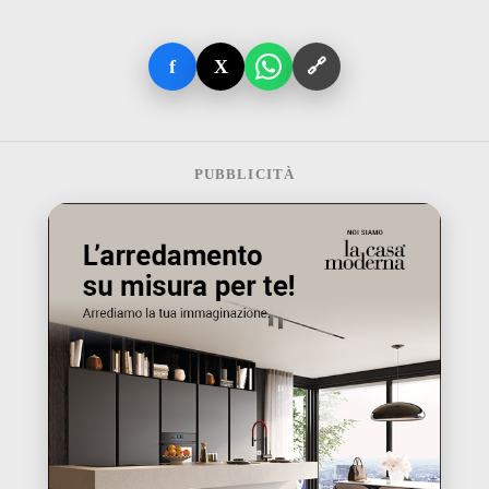
f
X
🔗
PUBBLICITÀ