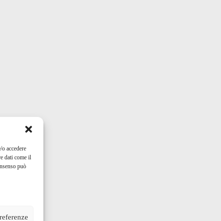
e/o accedere
e dati come il
consenso può
preferenze