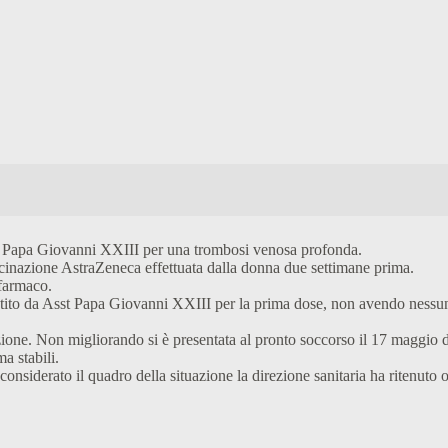
al Papa Giovanni XXIII per una trombosi venosa profonda.
ccinazione AstraZeneca effettuata dalla donna due settimane prima.
 farmaco.
tito da Asst Papa Giovanni XXIII per la prima dose, non avendo nessuna
one. Non migliorando si è presentata al pronto soccorso il 17 maggio do
a stabili.
 considerato il quadro della situazione la direzione sanitaria ha ritenut