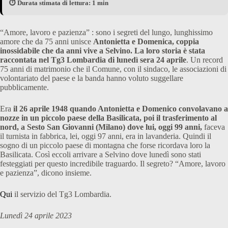
⏱️ Durata stimata di lettura: 1 min
“Amore, lavoro e pazienza” : sono i segreti del lungo, lunghissimo
amore che da 75 anni unisce
Antonietta e Domenica, coppia
inossidabile che da anni vive a Selvino. La loro storia è stata
raccontata nel Tg3 Lombardia di lunedì sera 24 aprile
. Un record
75 anni di matrimonio che il Comune, con il sindaco, le associazioni di
volontariato del paese e la banda hanno voluto suggellare
pubblicamente.
Era
il 26 aprile 1948 quando Antonietta e Domenico convolavano a
nozze in un piccolo paese della Basilicata, poi il trasferimento al
nord, a Sesto San Giovanni (Milano) dove lui, oggi 99 anni,
faceva
il turnista in fabbrica, lei, oggi 97 anni, era in lavanderia. Quindi il
sogno di un piccolo paese di montagna che forse ricordava loro la
Basilicata. Così eccoli arrivare a Selvino dove lunedì sono stati
festeggiati per questo incredibile traguardo. Il segreto? “Amore, lavoro
e pazienza”, dicono insieme.
Qui
il servizio del Tg3 Lombardia.
Lunedì 24 aprile 2023