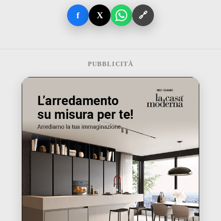
f
X
🔗
PUBBLICITÀ