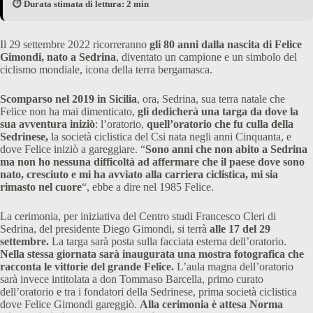
⏱️ Durata stimata di lettura: 2 min
Il 29 settembre 2022 ricorreranno
gli 80 anni dalla nascita di Felice
Gimondi,
nato a Sedrina
, diventato un campione e un simbolo del
ciclismo mondiale, icona della terra bergamasca.
Scomparso nel 2019 in Sicilia
, ora, Sedrina, sua terra natale che
Felice non ha mai dimenticato,
gli dedicherà una targa da dove la
sua avventura iniziò
: l’oratorio,
quell’oratorio che fu culla della
Sedrinese,
la società ciclistica del Csi nata negli anni Cinquanta, e
dove Felice iniziò a gareggiare. “
Sono anni che non abito a Sedrina
ma non ho nessuna difficoltà ad affermare che il paese dove sono
nato, cresciuto e mi ha avviato alla carriera ciclistica, mi sia
rimasto nel cuore
“, ebbe a dire nel 1985 Felice.
La cerimonia, per iniziativa del Centro studi Francesco Cleri di
Sedrina, del presidente Diego Gimondi, si terrà
alle 17 del 29
settembre.
La targa sarà posta sulla facciata esterna dell’oratorio.
Nella stessa giornata sarà inaugurata una mostra fotografica che
racconta le vittorie del grande Felice.
L’aula magna dell’oratorio
sarà invece intitolata a don Tommaso Barcella, primo curato
dell’oratorio e tra i fondatori della Sedrinese, prima società ciclistica
dove Felice Gimondi gareggiò.
Alla cerimonia è attesa Norma