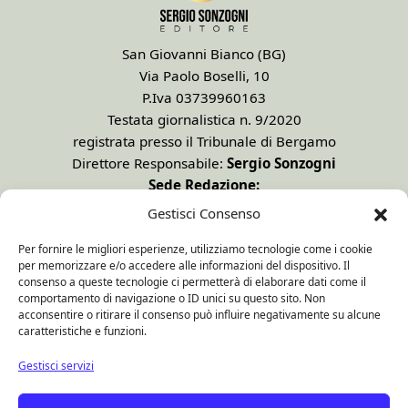
San Giovanni Bianco (BG)
Via Paolo Boselli, 10
P.Iva 03739960163
Testata giornalistica n. 9/2020
registrata presso il Tribunale di Bergamo
Direttore Responsabile:
Sergio Sonzogni
Sede Redazione:
Via Paolo Boselli, 10
Gestisci Consenso
24015 San Giovanni Bianco - BG -
Per fornire le migliori esperienze, utilizziamo tecnologie come i cookie
Tel. 0345 41834
per memorizzare e/o accedere alle informazioni del dispositivo. Il
Email:
redazione@valbrembanaweb.com
consenso a queste tecnologie ci permetterà di elaborare dati come il
CONCESSIONARIA PUBBLICITÀ
comportamento di navigazione o ID unici su questo sito. Non
acconsentire o ritirare il consenso può influire negativamente su alcune
caratteristiche e funzioni.
Gestisci servizi