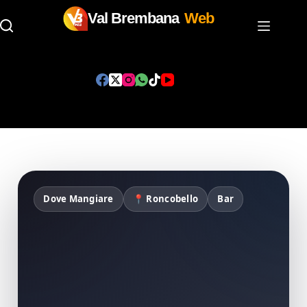
Val Brembana
Web
Salta
al
contenuto
Dove Mangiare
📍 Roncobello
Bar