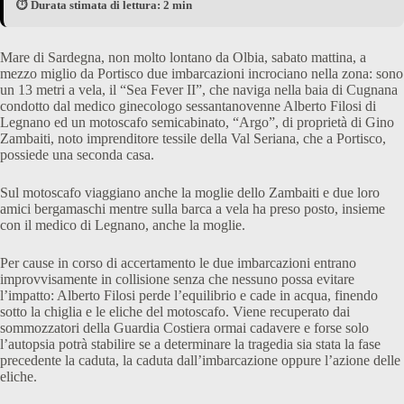
⏱️ Durata stimata di lettura: 2 min
Mare di Sardegna, non molto lontano da Olbia, sabato mattina, a
mezzo miglio da Portisco due imbarcazioni incrociano nella zona: sono
un 13 metri a vela, il “Sea Fever II”, che naviga nella baia di Cugnana
condotto dal medico ginecologo sessantanovenne Alberto Filosi di
Legnano ed un motoscafo semicabinato, “Argo”, di proprietà di Gino
Zambaiti, noto imprenditore tessile della Val Seriana, che a Portisco,
possiede una seconda casa.
Sul motoscafo viaggiano anche la moglie dello Zambaiti e due loro
amici bergamaschi mentre sulla barca a vela ha preso posto, insieme
con il medico di Legnano, anche la moglie.
Per cause in corso di accertamento le due imbarcazioni entrano
improvvisamente in collisione senza che nessuno possa evitare
l’impatto: Alberto Filosi perde l’equilibrio e cade in acqua, finendo
sotto la chiglia e le eliche del motoscafo. Viene recuperato dai
sommozzatori della Guardia Costiera ormai cadavere e forse solo
l’autopsia potrà stabilire se a determinare la tragedia sia stata la fase
precedente la caduta, la caduta dall’imbarcazione oppure l’azione delle
eliche.