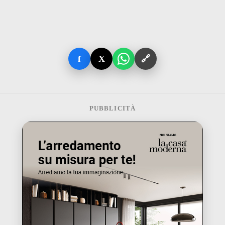
f
X
🔗
PUBBLICITÀ