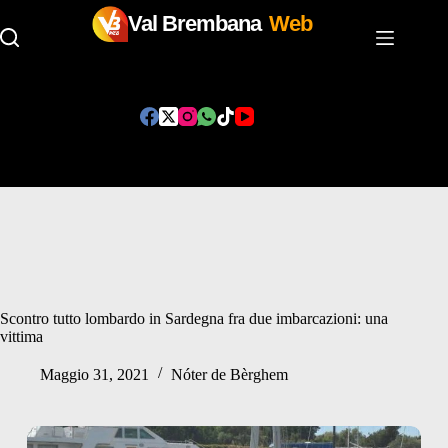
Val Brembana
Web
Salta
al
contenuto
Scontro tutto lombardo in Sardegna fra due imbarcazioni: una
vittima
Maggio 31, 2021
Nóter de Bèrghem