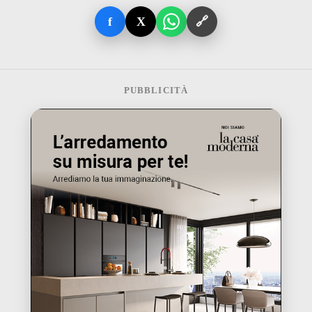
f
X
🔗
PUBBLICITÀ