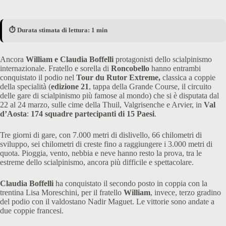
⏱️ Durata stimata di lettura: 1 min
Ancora
William e Claudia Boffelli
protagonisti dello scialpinismo
internazionale. Fratello e sorella di
Roncobello
hanno entrambi
conquistato il podio nel
Tour du Rutor Extreme,
classica a coppie
della specialità (
edizione 21
, tappa della Grande Course, il circuito
delle gare di scialpinismo più famose al mondo) che si è disputata dal
22 al 24 marzo, sulle cime della Thuil, Valgrisenche e Arvier, in
Val
d’Aosta
:
174 squadre partecipanti di 15 Paesi
.
Tre giorni di gare, con 7.000 metri di dislivello, 66 chilometri di
sviluppo, sei chilometri di creste fino a raggiungere i 3.000 metri di
quota. Pioggia, vento, nebbia e neve hanno resto la prova, tra le
estreme dello scialpinismo, ancora più difficile e spettacolare.
Claudia Boffelli
ha conquistato il secondo posto in coppia con la
trentina Lisa Moreschini, per il fratello
William
, invece, terzo gradino
del podio con il valdostano Nadir Maguet. Le vittorie sono andate a
due coppie francesi.