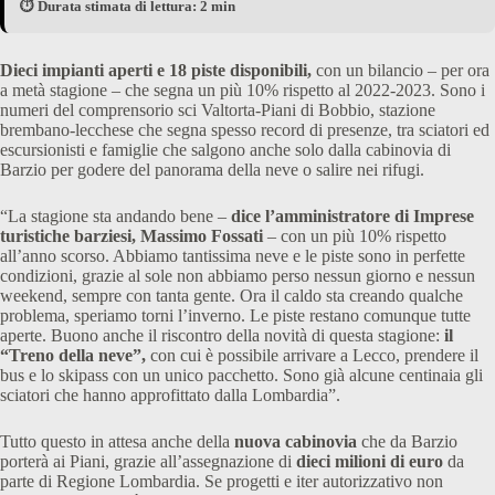
⏱️ Durata stimata di lettura: 2 min
Dieci impianti aperti e 18 piste disponibili,
con un bilancio – per ora
a metà stagione – che segna un più 10% rispetto al 2022-2023. Sono i
numeri del comprensorio sci Valtorta-Piani di Bobbio, stazione
brembano-lecchese che segna spesso record di presenze, tra sciatori ed
escursionisti e famiglie che salgono anche solo dalla cabinovia di
Barzio per godere del panorama della neve o salire nei rifugi.
“La stagione sta andando bene –
dice l’amministratore di Imprese
turistiche barziesi, Massimo Fossati
– con un più 10% rispetto
all’anno scorso. Abbiamo tantissima neve e le piste sono in perfette
condizioni, grazie al sole non abbiamo perso nessun giorno e nessun
weekend, sempre con tanta gente. Ora il caldo sta creando qualche
problema, speriamo torni l’inverno. Le piste restano comunque tutte
aperte. Buono anche il riscontro della novità di questa stagione:
il
“Treno della neve”,
con cui è possibile arrivare a Lecco, prendere il
bus e lo skipass con un unico pacchetto. Sono già alcune centinaia gli
sciatori che hanno approfittato dalla Lombardia”.
Tutto questo in attesa anche della
nuova cabinovia
che da Barzio
porterà ai Piani, grazie all’assegnazione di
dieci milioni di euro
da
parte di Regione Lombardia. Se progetti e iter autorizzativo non