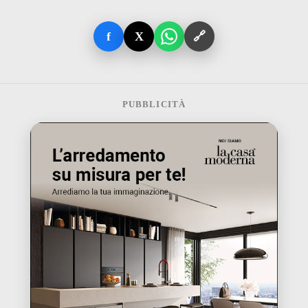
f
X
🔗
PUBBLICITÀ