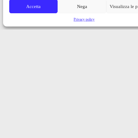
Accetta
Nega
Visualizza le 
Privacy policy
Iscriviti alla nostra newsletter
Ricevi aggiornamenti, notizie e novità dalla Val