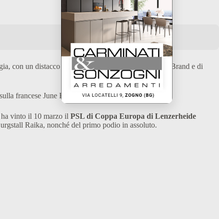
ia, con un distacco di 71 centesimi dalla francese June Brand e di
sulla francese June Brand.
ha vinto il 10 marzo il
PSL di Coppa Europa di Lenzerheide
 Burgstall Raika, nonché del primo podio in assoluto.