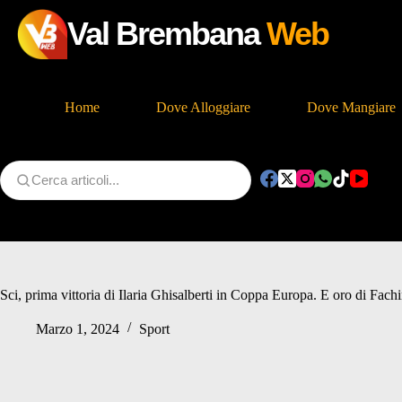
Val Brembana
Web
Home
Dove Alloggiare
Dove Mangiare
Salta
al
contenuto
Sci, prima vittoria di Ilaria Ghisalberti in Coppa Europa. E oro di Fac
Marzo 1, 2024
Sport