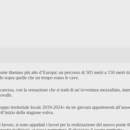
ponte tibetano più alto d’Europa: un percorso di 505 metri a 150 metri da
ndo sopra quelle che un tempo erano le cave.
icurezza, con la sensazione che si tratti di un’avventura mozzafiato, im
dovalle.
iluppo territoriale locale 2019-2024» da tre giovani appartenenti all’a
l’inizio della stagione estiva.
lavoro, si sono appaltati i lavori per la realizzazione del nuovo ponte 
nostre tradizioni, ci possa permettere di rilanciare il nostro territorio».