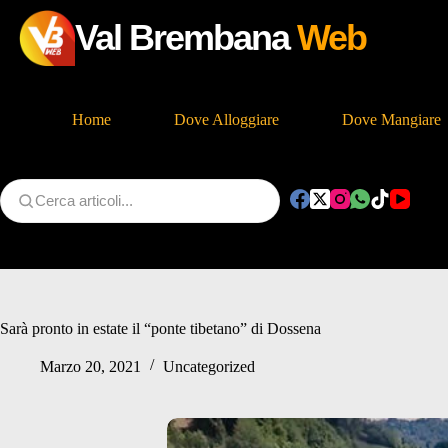
Val Brembana
Web
Home
Dove Alloggiare
Dove Mangiare
Salta
al
contenuto
Sarà pronto in estate il “ponte tibetano” di Dossena
Marzo 20, 2021
Uncategorized