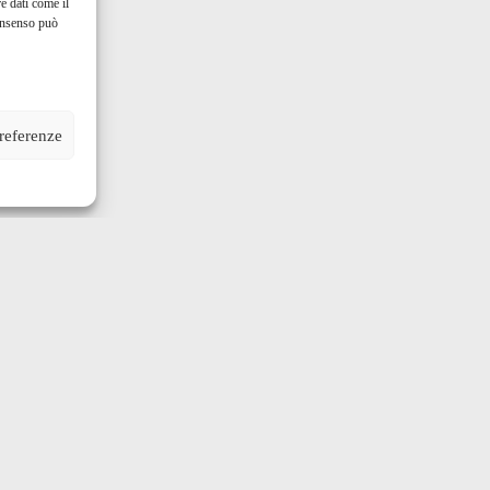
e dati come il
consenso può
preferenze