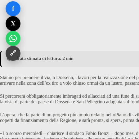
f
X
🔗
⏱️ Durata stimata di lettura: 2 min
Stanno per prendere il via, a Dossena, i lavori per la realizzazione del 
arrivare nella zona dell’ex tiro a volo chiuso ormai da un lustro, passa
Si percorrerà obbligatoriamente imbragati ed allacciati ad una fune di s
la vista di parte del paese di Dossena e San Pellegrino adagiata sul fon
L’opera, che fa parte di un progetto più ampio redatto nel «Piano di sv
coperti da finanziamento della Regione, e sarà pronta, si spera, prima del
«Lo scorso mercoledì – chiarisce il sindaco Fabio Bonzi – dopo mesi di 
che questo intervento, insieme alle miniere, alle nostre peculiarità e alle 