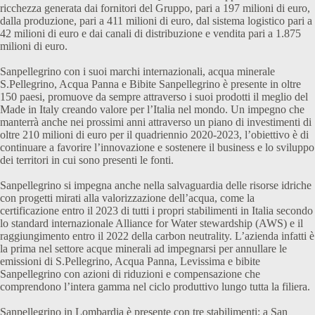
ricchezza generata dai fornitori del Gruppo, pari a 197 milioni di euro,
dalla produzione, pari a 411 milioni di euro, dal sistema logistico pari a
42 milioni di euro e dai canali di distribuzione e vendita pari a 1.875
milioni di euro.
Sanpellegrino con i suoi marchi internazionali, acqua minerale
S.Pellegrino, Acqua Panna e Bibite Sanpellegrino è presente in oltre
150 paesi, promuove da sempre attraverso i suoi prodotti il meglio del
Made in Italy creando valore per l’Italia nel mondo. Un impegno che
manterrà anche nei prossimi anni attraverso un piano di investimenti di
oltre 210 milioni di euro per il quadriennio 2020-2023, l’obiettivo è di
continuare a favorire l’innovazione e sostenere il business e lo sviluppo
dei territori in cui sono presenti le fonti.
Sanpellegrino si impegna anche nella salvaguardia delle risorse idriche
con progetti mirati alla valorizzazione dell’acqua, come la
certificazione entro il 2023 di tutti i propri stabilimenti in Italia secondo
lo standard internazionale Alliance for Water stewardship (AWS) e il
raggiungimento entro il 2022 della carbon neutrality. L’azienda infatti è
la prima nel settore acque minerali ad impegnarsi per annullare le
emissioni di S.Pellegrino, Acqua Panna, Levissima e bibite
Sanpellegrino con azioni di riduzioni e compensazione che
comprendono l’intera gamma nel ciclo produttivo lungo tutta la filiera.
Sanpellegrino in Lombardia è presente con tre stabilimenti: a San