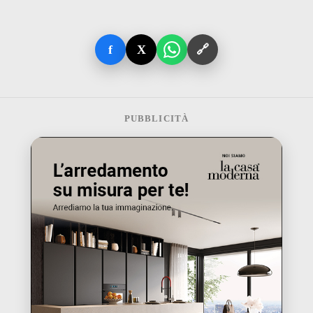
f
X
🔗
PUBBLICITÀ