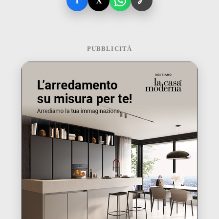
f
X
🔗
PUBBLICITÀ