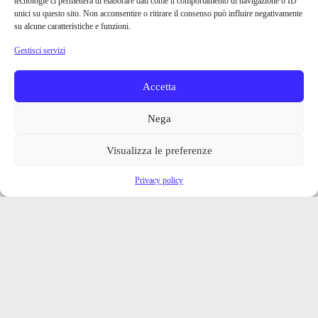
tecnologie ci permetterà di elaborare dati come il comportamento di navigazione o ID
unici su questo sito. Non acconsentire o ritirare il consenso può influire negativamente
su alcune caratteristiche e funzioni.
Gestisci servizi
Accetta
Nega
Visualizza le preferenze
Privacy policy