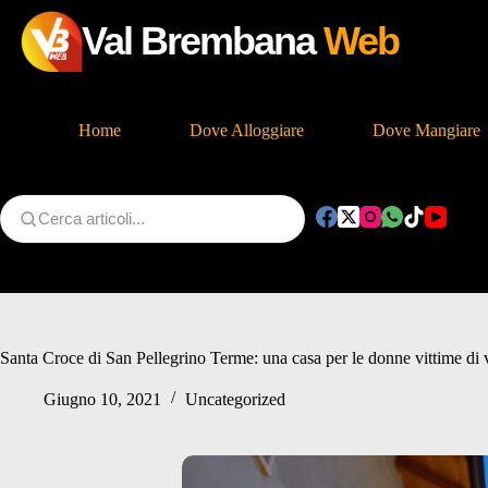
Val Brembana
Web
Home
Dove Alloggiare
Dove Mangiare
Salta
al
contenuto
Santa Croce di San Pellegrino Terme: una casa per le donne vittime di 
Giugno 10, 2021
Uncategorized