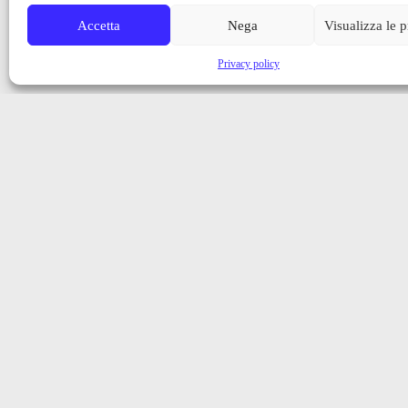
Accetta
Nega
Visualizza le 
Privacy policy
Iscriviti alla nostra newsletter
Ricevi aggiornamenti, notizie e novità dalla Val