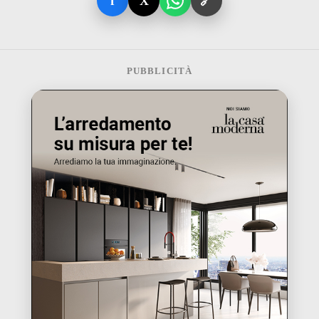
f
X
🔗
PUBBLICITÀ