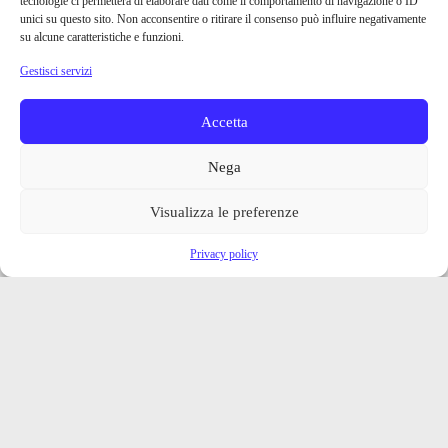
tecnologie ci permetterà di elaborare dati come il comportamento di navigazione o ID
unici su questo sito. Non acconsentire o ritirare il consenso può influire negativamente
su alcune caratteristiche e funzioni.
Gestisci servizi
Accetta
Nega
Visualizza le preferenze
Privacy policy