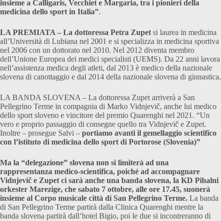
insieme a Calligaris, Vecchiet e Margaria, tra i pionieri della
medicina dello sport in Italia”
.
LA PREMIATA – La dottoressa Petra Zupet
si laurea in medicina
all’Università di Lubiana nel 2001 e si specializza in medicina sportiva
nel 2006 con un dottorato nel 2010. Nel 2012 diventa membro
dell’Unione Europea dei medici specialisti (UEMS). Da 22 anni lavora
nell’assistenza medica degli atleti, dal 2013 è medico della nazionale
slovena di canottaggio e dal 2014 della nazionale slovena di ginnastica.
LA BANDA SLOVENA – La dottoressa Zupet arriverà a San
Pellegrino Terme in compagnia di Marko Vidnjevič, anche lui medico
dello sport sloveno e vincitore del premio Quarenghi nel 2021. “Un
vero e proprio passaggio di consegne quello tra Vidnjevič e Zupet.
Inoltre – prosegue Salvi –
portiamo avanti il gemellaggio scientifico
con l’istituto di medicina dello sport di Portorose (Slovenia)”
Ma la “delegazione” slovena non si limiterà ad una
rappresentanza medico-scientifica, poiché ad accompagnare
Vidnjevič e Zupet ci sarà anche una banda slovena, la KD Pihalni
orkester Marezige, che sabato 7 ottobre, alle ore 17.45, suonerà
insieme al Corpo musicale città di San Pellegrino Terme.
La banda
di San Pellegrino Terme partirà dalla Clinica Quarenghi mentre la
banda slovena partirà dall’hotel Bigio, poi le due si incontreranno di