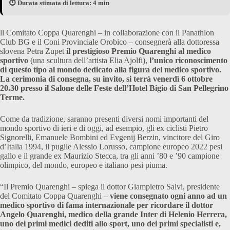
⏱️ Durata stimata di lettura: 4 min
ll Comitato Coppa Quarenghi – in collaborazione con il Panathlon
Club BG e il Coni Provinciale Orobico – consegnerà alla dottoressa
slovena Petra Zupet
il prestigioso Premio Quarenghi al medico
sportivo
(una scultura dell’artista Elia Ajolfi),
l’unico riconoscimento
di questo tipo al mondo dedicato alla figura del medico sportivo.
La cerimonia di consegna, su invito, si terrà venerdì 6 ottobre
20.30 presso il Salone delle Feste dell’Hotel Bigio di San Pellegrino
Terme.
Come da tradizione, saranno presenti diversi nomi importanti del
mondo sportivo di ieri e di oggi, ad esempio, gli ex ciclisti Pietro
Signorelli, Emanuele Bombini ed Evgenij Berzin, vincitore del Giro
d’Italia 1994, il pugile Alessio Lorusso, campione europeo 2022 pesi
gallo e il grande ex Maurizio Stecca, tra gli anni ’80 e ’90 campione
olimpico, del mondo, europeo e italiano pesi piuma.
“Il Premio Quarenghi – spiega il dottor Giampietro Salvi, presidente
del Comitato Coppa Quarenghi –
viene consegnato ogni anno ad un
medico sportivo di fama internazionale per ricordare il dottor
Angelo Quarenghi, medico della grande Inter di Helenio Herrera,
uno dei primi medici dediti allo sport, uno dei primi specialisti e,