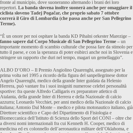
fronte al municipio, dove suoneranno alternando i brani dei loro
repertori.
La banda slovena inoltre suonerà anche per omaggiare il
ciclista sloveno Tadej Pogačar, che proprio sabato 7 ottobre
correrà il Giro di Lombardia (che passa anche per San Pellegrino
Terme).
“È un onore per noi ospitare la banda KD Pihalni orkester Marezige –
fanno sapere dal Corpo Musicale di San Pellegrino Terme –
un
importante momento di scambio culturale che possa fare da stimolo per
tutto il paese, e con la speranza di poter esibirci anche noi in Slovenia e
stringere un rapporto che duri nel tempo, magari un gemellaggio”.
ALBO D’ORO – Il Premio Angiolino Quarenghi, assegnato per la
prima volta nel 1995 a ricordo della figura del sanpellegrinese dottor
Angelo Quarenghi, medico della grande Inter guidata da Helenio
Herrera, può vantare fra i suoi insigniti numerose celebri personalità
sportive: fra queste Alfredo Calligaris ex preparatore atletico di
Atalanta, della grande Inter di Herrera e della Nazionale di calcio
azzurra; Leonardo Vecchiet, per anni medico della Nazionale di calcio
italiana; Antonio Dal Monte – medico e pilota motonautico italiano, già
Direttore scientifico e Capo del Dipartimento di Fisiologia e
Biomeccanica dell’Istituto di Scienza dello Sport del CONI – oltre che
a diversi nomi internazionali fra cui Kenneth H. Cooper, medico di
medicina ed ex colonnello dell’aeronautica militare dell’Oklahoma, e