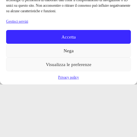
tecnologie ci permetterà di elaborare dati come il comportamento di navigazione o ID
unici su questo sito. Non acconsentire o ritirare il consenso può influire negativamente
su alcune caratteristiche e funzioni.
Gestisci servizi
Accetta
Nega
Visualizza le preferenze
Privacy policy