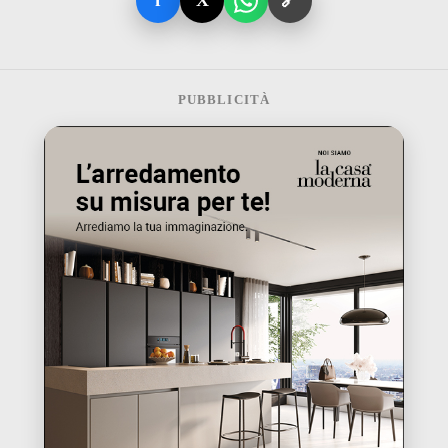
f
X
🔗
PUBBLICITÀ