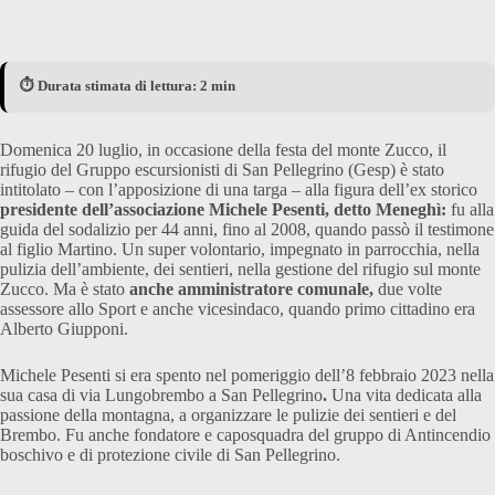
⏱️ Durata stimata di lettura: 2 min
Domenica 20 luglio, in occasione della festa del monte Zucco, il
rifugio del Gruppo escursionisti di San Pellegrino (Gesp) è stato
intitolato – con l’apposizione di una targa – alla figura dell’ex storico
presidente dell’associazione Michele Pesenti, detto Meneghì:
fu alla
guida del sodalizio per 44 anni, fino al 2008, quando passò il testimone
al figlio Martino. Un super volontario, impegnato in parrocchia, nella
pulizia dell’ambiente, dei sentieri, nella gestione del rifugio sul monte
Zucco. Ma è stato
anche amministratore comunale,
due volte
assessore allo Sport e anche vicesindaco, quando primo cittadino era
Alberto Giupponi.
Michele Pesenti si era spento nel pomeriggio dell’8 febbraio 2023 nella
sua casa di via Lungobrembo a San Pellegrino
.
Una vita dedicata alla
passione della montagna, a organizzare le pulizie dei sentieri e del
Brembo. Fu anche fondatore e caposquadra del gruppo di Antincendio
boschivo e di protezione civile di San Pellegrino.