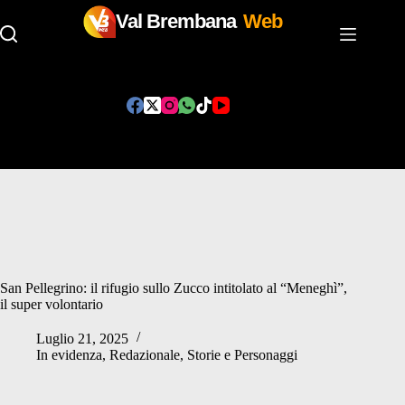
Val Brembana
Web
Salta
al
contenuto
San Pellegrino: il rifugio sullo Zucco intitolato al “Meneghì”,
il super volontario
Luglio 21, 2025
In evidenza
,
Redazionale
,
Storie e Personaggi