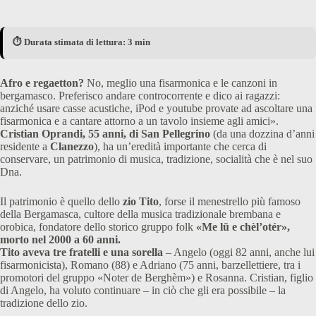
⏱️ Durata stimata di lettura: 3 min
Afro e regaetton?
No, meglio una fisarmonica e le canzoni in
bergamasco. Preferisco andare controcorrente e dico ai ragazzi:
anziché usare casse acustiche, iPod e youtube provate ad ascoltare una
fisarmonica e a cantare attorno a un tavolo insieme agli amici».
Cristian Oprandi, 55 anni, di San Pellegrino
(da una dozzina d’anni
residente a
Clanezzo
), ha un’eredità importante che cerca di
conservare, un patrimonio di musica, tradizione, socialità che è nel suo
Dna.
Il patrimonio è quello dello
zio Tito
, forse il menestrello più famoso
della Bergamasca, cultore della musica tradizionale brembana e
orobica, fondatore dello storico gruppo folk
«Me lü e chèl’otér»,
morto nel 2000 a 60 anni.
Tito aveva tre fratelli e una sorella
– Angelo (oggi 82 anni, anche lui
fisarmonicista), Romano (88) e Adriano (75 anni, barzellettiere, tra i
promotori del gruppo «Noter de Berghèm») e Rosanna. Cristian, figlio
di Angelo, ha voluto continuare – in ciò che gli era possibile – la
tradizione dello zio.