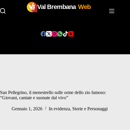
Val Brembana
Web
Salta
al
contenuto
San Pellegrino, il menestrello sulle orme dello zio famoso:
“Giovani, cantate e suonate dal vivo”
Gennaio 1, 2026
In evidenza
,
Storie e Personaggi