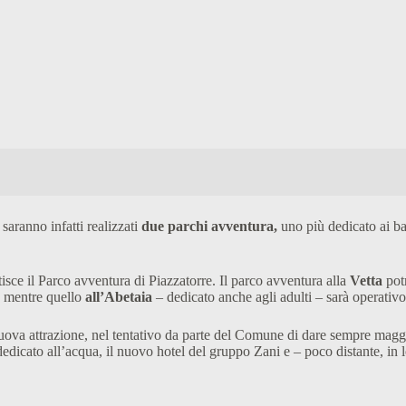
 saranno infatti realizzati
due parchi avventura,
uno più dedicato ai bam
isce il Parco avventura di Piazzatorre. Il parco avventura alla
Vetta
potr
e) mentre quello
all’Abetaia
– dedicato anche agli adulti – sarà operativ
uova attrazione, nel tentativo da parte del Comune di dare sempre maggior
edicato all’acqua, il nuovo hotel del gruppo Zani e – poco distante, in lo