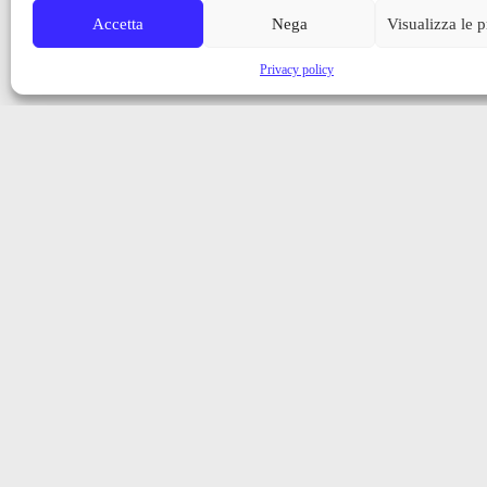
Accetta
Nega
Visualizza le 
Privacy policy
Iscriviti alla nostra newsletter
Ricevi aggiornamenti, notizie e novità dalla Val