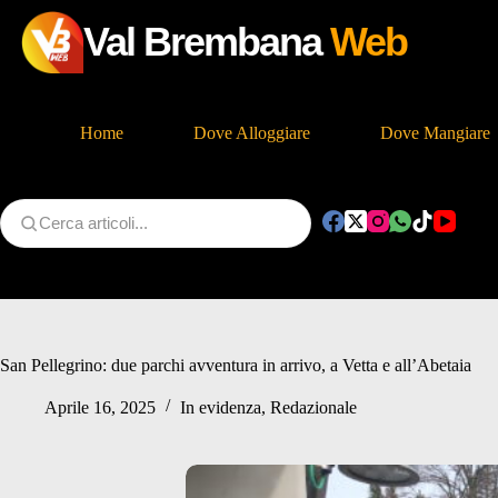
Val Brembana
Web
Home
Dove Alloggiare
Dove Mangiare
Salta
al
contenuto
San Pellegrino: due parchi avventura in arrivo, a Vetta e all’Abetaia
Aprile 16, 2025
In evidenza
,
Redazionale