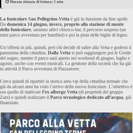
⏱️ Durata stimata di lettura: 1 min
La funicolare San Pellegrino-Vetta
è già in funzione da fine aprile.
Da
domenica 14 giugno, invece, proprio alla stazione di monte
della funicolare
, saranno attivi chiosco-bar, il percorso sospeso (un
mini parco avventura per bambini) e poi la pista delle biglie di legno.
Un’offerta in più, quindi, peri chi decide di salire alla Vetta e godersi il
panorama della cittadina.
Dalla Vetta
si può raggiungere poi le Grotte
del sogno, mentre il parco sarà aperto nei weekend di giugno, luglio e
agosto, anche con eventi musicali. La gestione della società che ha già
in attività il Parco avventura di Piazzatorre.
Cerca quindi di ripartire la storica area vip della cittadina termale che
già da alcuni anni ha visto l’arrivo della nuova funicolare. L’obiettivo è
ora quello di riattivare
l’ex albergo Vetta
(di proprietà del gruppo
Zani) e quindi realizzare il
Parco tecnologico dedicato all’acqua
, già
finanziato