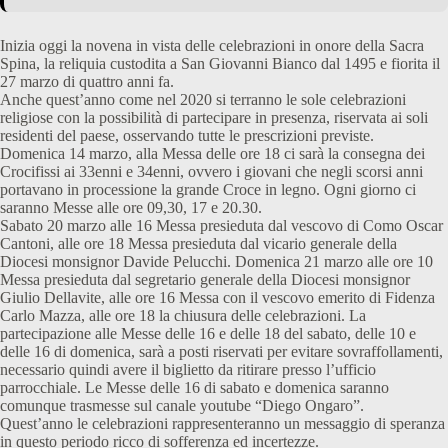
Inizia oggi la novena in vista delle celebrazioni in onore della Sacra
Spina, la reliquia custodita a San Giovanni Bianco dal 1495 e fiorita il
27 marzo di quattro anni fa.
Anche quest’anno come nel 2020 si terranno le sole celebrazioni
religiose con la possibilità di partecipare in presenza, riservata ai soli
residenti del paese, osservando tutte le prescrizioni previste.
Domenica 14 marzo, alla Messa delle ore 18 ci sarà la consegna dei
Crocifissi ai 33enni e 34enni, ovvero i giovani che negli scorsi anni
portavano in processione la grande Croce in legno. Ogni giorno ci
saranno Messe alle ore 09,30, 17 e 20.30.
Sabato 20 marzo alle 16 Messa presieduta dal vescovo di Como Oscar
Cantoni, alle ore 18 Messa presieduta dal vicario generale della
Diocesi monsignor Davide Pelucchi. Domenica 21 marzo alle ore 10
Messa presieduta dal segretario generale della Diocesi monsignor
Giulio Dellavite, alle ore 16 Messa con il vescovo emerito di Fidenza
Carlo Mazza, alle ore 18 la chiusura delle celebrazioni. La
partecipazione alle Messe delle 16 e delle 18 del sabato, delle 10 e
delle 16 di domenica, sarà a posti riservati per evitare sovraffollamenti,
necessario quindi avere il biglietto da ritirare presso l’ufficio
parrocchiale. Le Messe delle 16 di sabato e domenica saranno
comunque trasmesse sul canale youtube “Diego Ongaro”.
Quest’anno le celebrazioni rappresenteranno un messaggio di speranza
in questo periodo ricco di sofferenza ed incertezze.