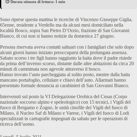
⏱️ Durata stimata di lettura: 1 min
Sono riprese questa mattina le ricerche di Vincenzo Giuseppe Giglia,
65enne, residente a Verdello ma da alcuni mesi domiciliato nella
località Bosco, sopra San Pietro D’Orzio, frazione di San Giovanni
Bianco, di cui non si hanno notizie da domenica 27 giugno.
Persona riservata aveva contatti saltuari con i famigliari che solo dopo
alcuni giorni hanno iniziato preoccuparsi della prolungata assenza.
Sabato scorso i tre figli hanno raggiunto la baita dove il padre risiede
da prima dell’inverno scorso, distante dalle altre abitazioni da circa 20
minuti di camminata non agevole attraverso il bosco.
Hanno trovato l’auto parcheggiata al solito posto, mentre dalla baita
mancano portafoglio, cellulare e chiavi dell’auto. Allarmati hanno
presentato formale denuncia ai carabinieri di San Giovanni Bianco.
Intervenuti sul posto la VI Delegazione Orobica del Cnsas (Corpo
nazionale soccorso alpino e speleologico) con 15 tecnici, i Vigili del
fuoco di Bergamo e Zogno, le unità cinofile dei Vigili del fuoco di
Milano, il Nucleo Saf di Milano e Varese, i Vigili del fuoco di Lodi
specializzati in cartografie impegnati da sabato per le operazioni di
ricerca dell’uomo.
Lunedì, 5 luglio 2021