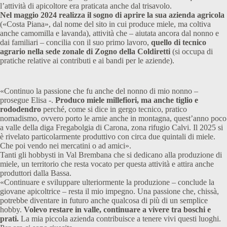
l’attività di apicoltore era praticata anche dal trisavolo.
Nel maggio 2024 realizza il sogno di aprire la sua azienda agricola
(«Costa Piana», dal nome del sito in cui produce miele, ma coltiva
anche camomilla e lavanda), attività che – aiutata ancora dal nonno e
dai familiari – concilia con il suo primo lavoro,
quello di tecnico
agrario nella sede zonale di Zogno della Coldiretti
(si occupa di
pratiche relative ai contributi e ai bandi per le aziende).
«Continuo la passione che fu anche del nonno di mio nonno –
prosegue Elisa -.
Produco miele millefiori, ma anche tiglio e
rododendro
perché, come si dice in gergo tecnico, pratico
nomadismo, ovvero porto le arnie anche in montagna, quest’anno poco
a valle della diga Fregabolgia di Carona, zona rifugio Calvi. Il 2025 si
è rivelato particolarmente produttivo con circa due quintali di miele.
Che poi vendo nei mercatini o ad amici».
Tanti gli hobbysti in Val Brembana che si dedicano alla produzione di
miele, un territorio che resta vocato per questa attività e attira anche
produttori dalla Bassa.
«Continuare e sviluppare ulteriormente la produzione – conclude la
giovane apicoltrice – resta il mio impegno. Una passione che, chissà,
potrebbe diventare in futuro anche qualcosa di più di un semplice
hobby.
Volevo restare in valle, continuare a vivere tra boschi e
prati.
La mia piccola azienda contribuisce a tenere vivi questi luoghi.