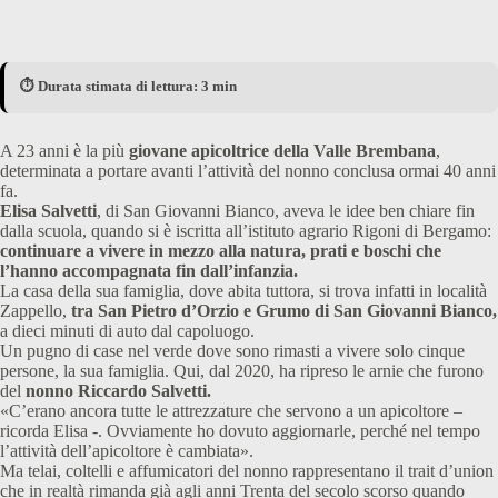
⏱️ Durata stimata di lettura: 3 min
A 23 anni è la più
giovane apicoltrice della Valle Brembana
,
determinata a portare avanti l’attività del nonno conclusa ormai 40 anni
fa.
Elisa Salvetti
, di San Giovanni Bianco, aveva le idee ben chiare fin
dalla scuola, quando si è iscritta all’istituto agrario Rigoni di Bergamo:
continuare a vivere in mezzo alla natura, prati e boschi che
l’hanno accompagnata fin dall’infanzia.
La casa della sua famiglia, dove abita tuttora, si trova infatti in località
Zappello,
tra San Pietro d’Orzio e Grumo di San Giovanni Bianco,
a dieci minuti di auto dal capoluogo.
Un pugno di case nel verde dove sono rimasti a vivere solo cinque
persone, la sua famiglia. Qui, dal 2020, ha ripreso le arnie che furono
del
nonno Riccardo Salvetti.
«C’erano ancora tutte le attrezzature che servono a un apicoltore –
ricorda Elisa -. Ovviamente ho dovuto aggiornarle, perché nel tempo
l’attività dell’apicoltore è cambiata».
Ma telai, coltelli e affumicatori del nonno rappresentano il trait d’union
che in realtà rimanda già agli anni Trenta del secolo scorso quando