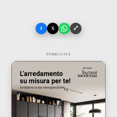
f
X
🔗
PUBBLICITÀ