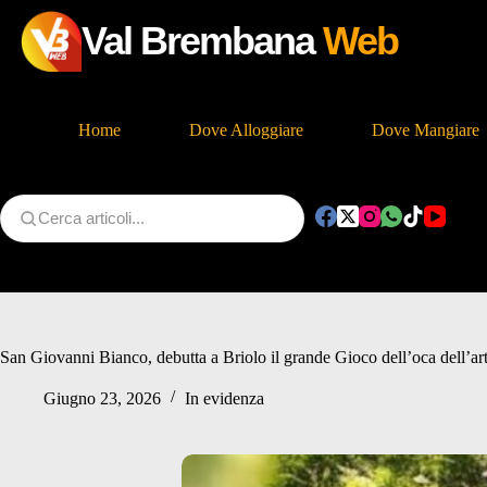
Val Brembana
Web
Home
Dove Alloggiare
Dove Mangiare
Salta
al
contenuto
San Giovanni Bianco, debutta a Briolo il grande Gioco dell’oca dell’ar
Giugno 23, 2026
In evidenza