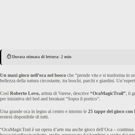
⏱️ Durata stimata di lettura: 2 min
Un maxi gioco nell’oca nel bosco
che “prende vita e si trasforma in u
bellezza della natura circostante, tra boschi, parchi e giardini. Un’esper
Così
Roberto Lovo,
artista di Varese, descrive
“OcaMagicTrail”
, il
per iniziativa del bed and breakast “Sopra il portico”.
Una grande oca in legno al centro e intorno le
25 tappe del gioco con 
resterà disponibile di tutti.
“OcaMagicTrail è un opera d’arte ma anche gioco dell’Oca – continua L
bosco/giardino/parchetto, molto apprezzato dai bambini e anche dai gen