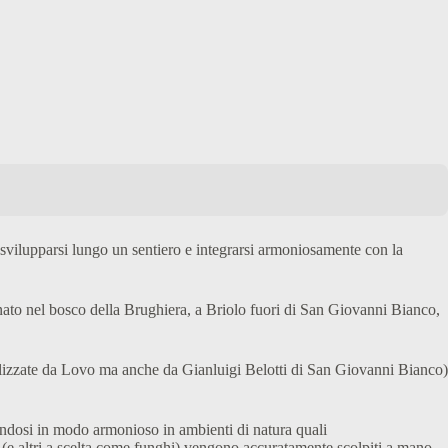
r svilupparsi lungo un sentiero e integrarsi armoniosamente con la
onato nel bosco della Brughiera, a Briolo fuori di San Giovanni Bianco,
alizzate da Lovo ma anche da Gianluigi Belotti di San Giovanni Bianco)
ndosi in modo armonioso in ambienti di natura quali
 (e altri a scelta come funghi) vengono accuratamente scolpiti a mano