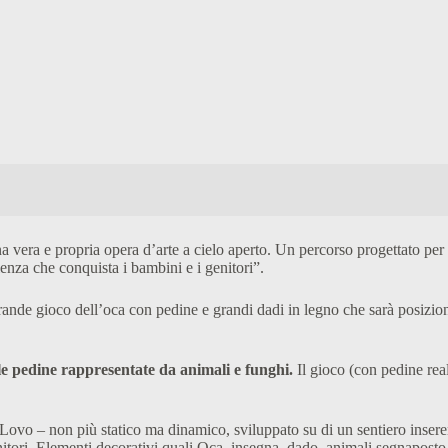
na vera e propria opera d’arte a cielo aperto. Un percorso progettato pe
ienza che conquista i bambini e i genitori”.
 grande gioco dell’oca con pedine e grandi dadi in legno che sarà posizi
le pedine rappresentate da animali e funghi.
Il gioco (con pedine re
ovo – non più statico ma dinamico, sviluppato su di un sentiero insere
itori. Elementi decorativi quali Oca, insegna, dado, animali segnaposto