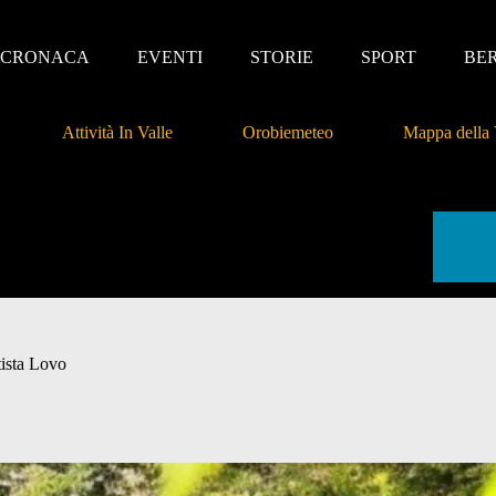
CRONACA
EVENTI
STORIE
SPORT
BE
Attività In Valle
Orobiemeteo
Mappa della 
tista Lovo