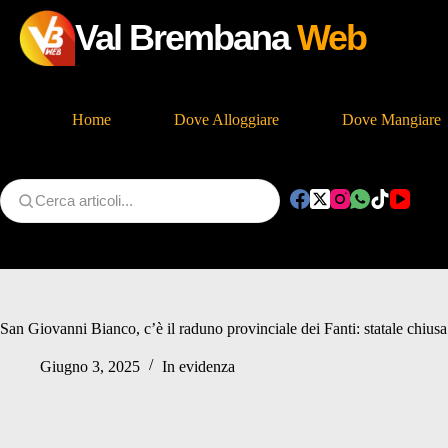
Val Brembana
Web
Home
Dove Alloggiare
Dove Mangiare
Salta
al
contenuto
San Giovanni Bianco, c’è il raduno provinciale dei Fanti: statale chiusa
Giugno 3, 2025
In evidenza