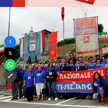
f
X
🔗