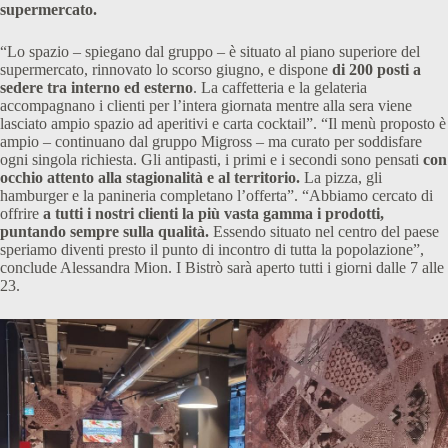
supermercato.
“Lo spazio – spiegano dal gruppo – è situato al piano superiore del
supermercato, rinnovato lo scorso giugno, e dispone
di 200 posti a
sedere tra interno ed esterno
. La caffetteria e la gelateria
accompagnano i clienti per l’intera giornata mentre alla sera viene
lasciato ampio spazio ad aperitivi e carta cocktail”. “Il menù proposto è
ampio – continuano dal gruppo Migross – ma curato per soddisfare
ogni singola richiesta. Gli antipasti, i primi e i secondi sono pensati
con
occhio attento alla stagionalità e al territorio.
La pizza, gli
hamburger e la panineria completano l’offerta”. “Abbiamo cercato di
offrire
a tutti i nostri clienti la più vasta gamma i prodotti,
puntando sempre sulla qualità.
Essendo situato nel centro del paese
speriamo diventi presto il punto di incontro di tutta la popolazione”,
conclude Alessandra Mion. I Bistrò sarà aperto tutti i giorni dalle 7 alle
23.