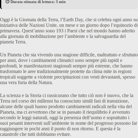
⏱️ Durata stimata di lettura: 3 min
Oggi è la Giornata della Terra, l’Earth Day, che si celebra ogni anno su
iniziativa delle Nazioni Unite, un mese e un giorno dopo l’equinozio di
primavera. Quest’anno sono 193 i Paesi che nel mondo hanno aderito
alla giornata di mobilitazione per l’ambiente e la salvaguardia del
pianeta Terra.
Un Pianeta che sta vivendo una stagione difficile, maltrattato e sfruttato
per anni, dove i cambiamenti climatici sono sempre più rapidi e
profondi, le manifestazioni stagionali sempre più estreme, che hanno
trasformato le aree tradizionalmente protette da clima mite in regioni
tropicali soggette a violente precipitazioni con venti devastanti, spesso
una vera furia della Natura.
La scienza e la Storia ci rassicurano che tutto ciò non è nuovo, che la
Terra nel corso dei millenni ha conosciuto simili fasi di transizione,
alcune delle quali hanno prodotto cambiamenti radicali nella vita del
Pianeta, ma ci avvertono che se in passato il riequilibrio è avvenuto
secondo le leggi naturali, oggi la presenza dell’uomo e soprattutto i
suoi pesanti interventi sull’ambiente in nome del progresso possono far
raggiungere in pochi anni il punto di non ritorno. E questa è la
catastrofe che tutti dobbiamo evitare.