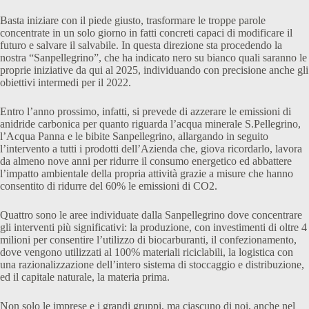
Basta iniziare con il piede giusto, trasformare le troppe parole
concentrate in un solo giorno in fatti concreti capaci di modificare il
futuro e salvare il salvabile. In questa direzione sta procedendo la
nostra “Sanpellegrino”, che ha indicato nero su bianco quali saranno le
proprie iniziative da qui al 2025, individuando con precisione anche gli
obiettivi intermedi per il 2022.
Entro l’anno prossimo, infatti, si prevede di azzerare le emissioni di
anidride carbonica per quanto riguarda l’acqua minerale S.Pellegrino,
l’Acqua Panna e le bibite Sanpellegrino, allargando in seguito
l’intervento a tutti i prodotti dell’Azienda che, giova ricordarlo, lavora
da almeno nove anni per ridurre il consumo energetico ed abbattere
l’impatto ambientale della propria attività grazie a misure che hanno
consentito di ridurre del 60% le emissioni di CO2.
Quattro sono le aree individuate dalla Sanpellegrino dove concentrare
gli interventi più significativi: la produzione, con investimenti di oltre 4
milioni per consentire l’utilizzo di biocarburanti, il confezionamento,
dove vengono utilizzati al 100% materiali riciclabili, la logistica con
una razionalizzazione dell’intero sistema di stoccaggio e distribuzione,
ed il capitale naturale, la materia prima.
Non solo le imprese e i grandi gruppi, ma ciascuno di noi, anche nel