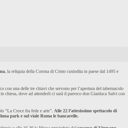
ina
, la reliquia della Corona di Cristo custodita in paese dal 1495 e
cco con una delle tre chiavi che servono per l’apertura del tabernacolo
in chiesa, dove ad attenderli ci sarà il parroco don Gianluca Salvi con
itolo “La Croce fra fede e arte”.
Alle 22 l’attesissimo spettacolo di
luna park e sul viale Roma le bancarelle.
eliquia e alle 16,30 la Messa presieduta dal
vescovo di Vigevano