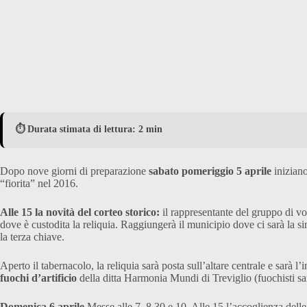
⏱️ Durata stimata di lettura: 2 min
Dopo nove giorni di preparazione
sabato pomeriggio 5 aprile
inizian
“fiorita” nel 2016.
Alle 15 la novità del corteo storico:
il rappresentante del gruppo di vo
dove è custodita la reliquia. Raggiungerà il municipio dove ci sarà la 
la terza chiave.
Aperto il tabernacolo, la reliquia sarà posta sull’altare centrale e sarà l’
fuochi d’artificio
della ditta Harmonia Mundi di Treviglio (fuochisti sard
Domenica 6 aprile
Messe alle 7, 8,30 e 10. Alle 15 l’accoglienza dell