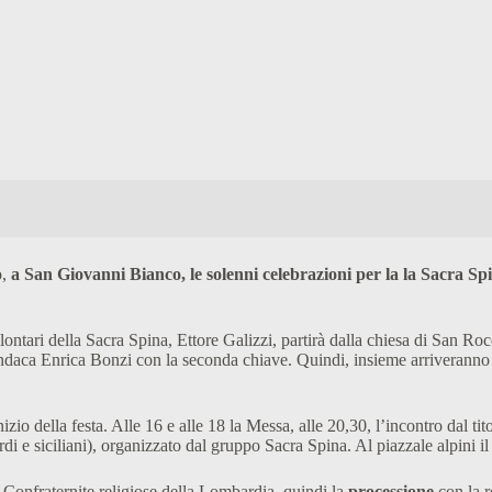
o,
a San Giovanni Bianco, le solenni celebrazioni per la la Sacra Sp
lontari della Sacra Spina, Ettore Galizzi, partirà dalla chiesa di San Ro
sindaca Enrica Bonzi con la seconda chiave. Quindi, insieme arriveranno 
inizio della festa. Alle 16 e alle 18 la Messa, alle 20,30, l’incontro dal t
i e siciliani), organizzato dal gruppo Sacra Spina. Al piazzale alpini il
e Confraternite religiose della Lombardia, quindi la
processione
con la r