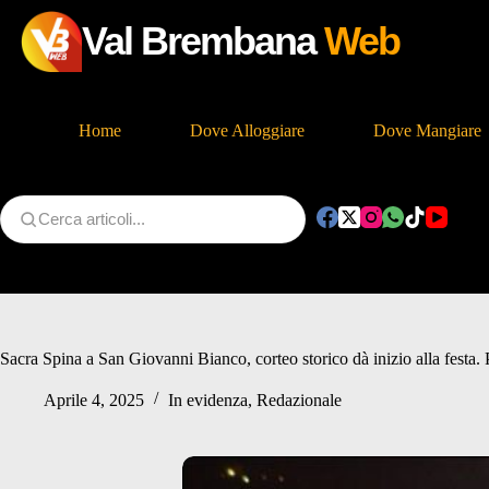
Val Brembana
Web
Home
Dove Alloggiare
Dove Mangiare
Salta
al
contenuto
Sacra Spina a San Giovanni Bianco, corteo storico dà inizio alla festa. 
Aprile 4, 2025
In evidenza
,
Redazionale