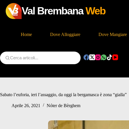
Val Brembana
Web
Home
Dove Alloggiare
Dove Mangiare
Salta
al
contenuto
Sabato l’euforia, ieri l’assaggio, da oggi la bergamasca è zona “gialla”
Aprile 26, 2021
Nóter de Bèrghem