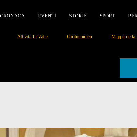
CRONACA
EVENTI
STORIE
SPORT
BE
Attività In Valle
Orobiemeteo
Mappa della 