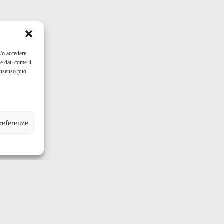
e/o accedere
e dati come il
consenso può
preferenze