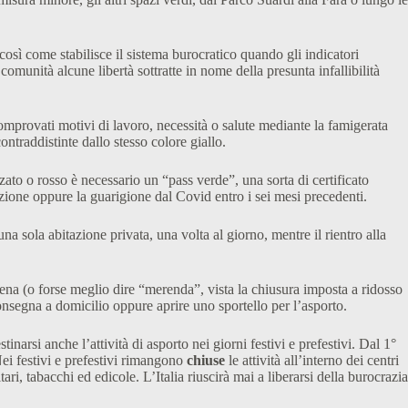
sì come stabilisce il sistema burocratico quando gli indicatori
munità alcune libertà sottratte in nome della presunta infallibilità
comprovati motivi di lavoro, necessità o salute mediante la famigerata
ntraddistinte dallo stesso colore giallo.
zato o rosso è necessario un “pass verde”, una sorta di certificato
nazione oppure la guarigione dal Covid entro i sei mesi precedenti.
a sola abitazione privata, una volta al giorno, mentre il rientro alla
cena (o forse meglio dire “merenda”, vista la chiusura imposta a ridosso
segna a domicilio oppure aprire uno sportello per l’asporto.
narsi anche l’attività di asporto nei giorni festivi e prefestivi. Dal 1°
Nei festivi e prefestivi rimangono
chiuse
le attività all’interno dei centri
tari, tabacchi ed edicole. L’Italia riuscirà mai a liberarsi della burocrazia