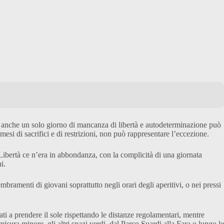
i, anche un solo giorno di mancanza di libertà e autodeterminazione può
i di sacrifici e di restrizioni, non può rappresentare l’eccezione.
Libertà ce n’era in abbondanza, con la complicità di una giornata
i.
mbramenti di giovani soprattutto negli orari degli aperitivi, o nei pressi
ati a prendere il sole rispettando le distanze regolamentari, mentre
misura minore, gli altri spazi verdi, dal Parco Suardi alla Fara o lungo le