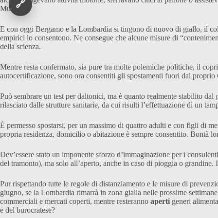
🔗
Mura.
E con oggi Bergamo e la Lombardia si tingono di nuovo di giallo, il col
empirici lo consentono. Ne consegue che alcune misure di “contenimento 
della scienza.
Mentre resta confermato, sia pure tra molte polemiche politiche, il copri
autocertificazione, sono ora consentiti gli spostamenti fuori dal proprio
Può sembrare un test per daltonici, ma è quanto realmente stabilito dal g
rilasciato dalle strutture sanitarie, da cui risulti l’effettuazione di un
È permesso spostarsi, per un massimo di quattro adulti e con figli di men
propria residenza, domicilio o abitazione è sempre consentito. Bontà lo
Dev’essere stato un imponente sforzo d’immaginazione per i consulenti g
del tramonto), ma solo all’aperto, anche in caso di pioggia o grandine. I 
Pur rispettando tutte le regole di distanziamento e le misure di prevenzio
giugno, se la Lombardia rimarrà in zona gialla nelle prossime settimane,
commerciali e mercati coperti, mentre resteranno
aperti
generi alimentar
e del burocratese?