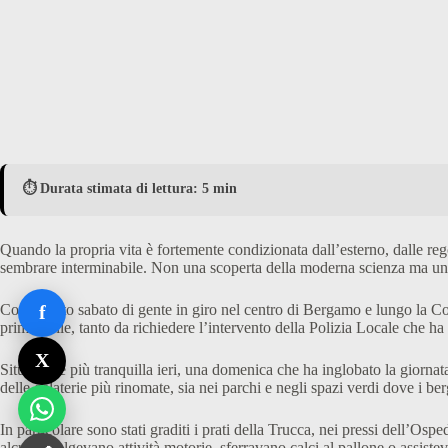
⏱️ Durata stimata di lettura: 5 min
Quando la propria vita è fortemente condizionata dall’esterno, dalle r
sembrare interminabile. Non una scoperta della moderna scienza ma una c
Così questo sabato di gente in giro nel centro di Bergamo e lungo la Co
f
primaverile, tanto da richiedere l’intervento della Polizia Locale che h
X
Situazione più tranquilla ieri, una domenica che ha inglobato la giornata 
delle gelaterie più rinomate, sia nei parchi e negli spazi verdi dove i b
In particolare sono stati graditi i prati della Trucca, nei pressi dell’Os
alcuni svolgevano attività motorie, sferravano calci al pallone o assistev