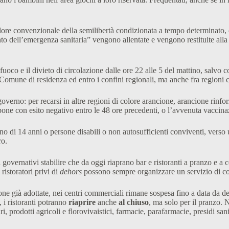
ore convenzionale della semilibertà condizionata a tempo determinato, co
dell’emergenza sanitaria” vengono allentate e vengono restituite alla co
fuoco e il divieto di circolazione dalle ore 22 alle 5 del mattino, salvo 
 Comune di residenza ed entro i confini regionali, ma anche fra regioni co
overno: per recarsi in altre regioni di colore arancione, arancione rinfor
 tampone con esito negativo entro le 48 ore precedenti, o l’avvenuta vacci
o di 14 anni o persone disabili o non autosufficienti conviventi, verso un
ro.
overnativi stabilire che da oggi riaprano bar e ristoranti a pranzo e a 
ristoratori privi di
dehors
possono sempre organizzare un servizio di con
ne già adottate, nei centri commerciali rimane sospesa fino a data da desti
 i ristoranti potranno
riaprire
anche
al chiuso
, ma solo per il pranzo. 
i, prodotti agricoli e florovivaistici, farmacie, parafarmacie, presidi sani