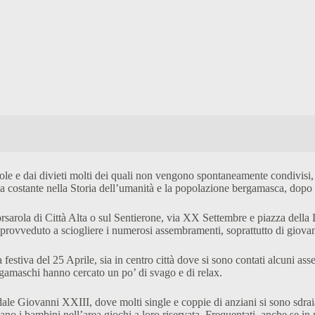
egole e dai divieti molti dei quali non vengono spontaneamente condivis
ostante nella Storia dell’umanità e la popolazione bergamasca, dopo mes
rsarola di Città Alta o sul Sentierone, via XX Settembre e piazza della 
a provveduto a sciogliere i numerosi assembramenti, soprattutto di giovan
festiva del 25 Aprile, sia in centro città dove si sono contati alcuni asse
ergamaschi hanno cercato un po’ di svago e di relax.
pedale Giovanni XXIII, dove molti single e coppie di anziani si sono sdrai
ano i bambini nell’area giochi a loro riservata. Frequentati, anche se in 